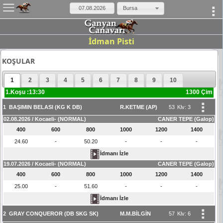
×
Bursa
İdman Pisti
KOŞULAR
1
2
3
4
5
6
7
8
9
10
1.Koşu :13:30
1300 Çim
1
BAŞIMIN BELASI (KG K DB)
R.KETME (AP)
53
Klv: 3
02.08.2026 / Kocaeli- (NORMAL)
CANER TEPE (Galop)
400
600
800
1000
1200
1400
24.60
-
50.20
-
-
-
İdmanı İzle
19.07.2026 / Kocaeli- (NORMAL)
CANER TEPE (Galop)
400
600
800
1000
1200
1400
25.00
-
51.60
-
-
-
İdmanı İzle
2
GRAY CONQUEROR (DB SKG SK)
M.M.BİLGİN
57
Klv: 6