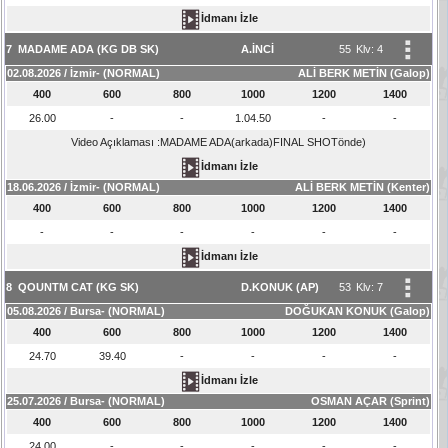
İdmanı İzle
7
MADAME ADA (KG DB SK)
A.İNCİ
55
Klv: 4
02.08.2026 / İzmir- (NORMAL)
ALİ BERK METİN (Galop)
400
600
800
1000
1200
1400
26.00
-
-
1.04.50
-
-
Video Açıklaması :MADAME ADA(arkada)FINAL SHOTönde)
İdmanı İzle
18.06.2026 / İzmir- (NORMAL)
ALİ BERK METİN (Kenter)
400
600
800
1000
1200
1400
-
-
-
-
-
-
İdmanı İzle
8
QOUNTM CAT (KG SK)
D.KONUK (AP)
53
Klv: 7
05.08.2026 / Bursa- (NORMAL)
DOĞUKAN KONUK (Galop)
400
600
800
1000
1200
1400
24.70
39.40
-
-
-
-
İdmanı İzle
25.07.2026 / Bursa- (NORMAL)
OSMAN AÇAR (Sprint)
400
600
800
1000
1200
1400
24.00
-
-
-
-
-