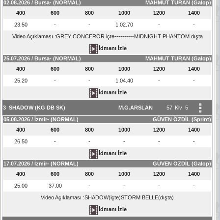
02.08.2026 / Bursa- (NORMAL)
MAHMUT TURAN (Galop)
400
600
800
1000
1200
1400
23.50
-
-
1.02.70
-
-
Video Açıklaması :GREY CONCEROR içte----------MIDNIGHT PHANTOM dışta
İdmanı İzle
25.07.2026 / Bursa- (NORMAL)
MAHMUT TURAN (Galop)
400
600
800
1000
1200
1400
25.20
-
-
1.04.40
-
-
İdmanı İzle
3
SHADOW (KG DB SK)
M.G.ARSLAN
57
Klv: 5
05.08.2026 / İzmir- (NORMAL)
GÜVEN ÖZDİL (Sprint)
400
600
800
1000
1200
1400
26.50
-
-
-
-
-
İdmanı İzle
17.07.2026 / İzmir- (NORMAL)
GÜVEN ÖZDİL (Galop)
400
600
800
1000
1200
1400
25.00
37.00
-
-
-
-
Video Açıklaması :SHADOW(içte)STORM BELLE(dışta)
İdmanı İzle