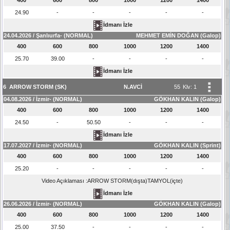
24.90
-
-
-
-
-
İdmanı İzle
24.04.2026 / Şanlıurfa- (NORMAL)
MEHMET EMİN DOĞAN (Galop)
400
600
800
1000
1200
1400
25.70
39.00
-
-
-
-
İdmanı İzle
6
ARROW STORM (SK)
N.AVCİ
55
Klv: 1
04.08.2026 / İzmir- (NORMAL)
GÖKHAN KALIN (Galop)
400
600
800
1000
1200
1400
24.50
-
50.50
-
-
-
İdmanı İzle
17.07.2027 / İzmir- (NORMAL)
GÖKHAN KALIN (Sprint)
400
600
800
1000
1200
1400
25.20
-
-
-
-
-
Video Açıklaması :ARROW STORM(dışta)TAMYOL(içte)
İdmanı İzle
26.06.2026 / İzmir- (NORMAL)
GÖKHAN KALIN (Galop)
400
600
800
1000
1200
1400
25.00
37.50
-
-
-
-