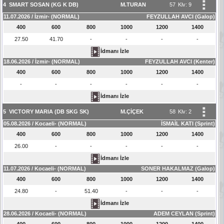
4
SMART SOSAN (KG K DB)
M.TURAN
57
Klv: 9
11.07.2026 / İzmir- (NORMAL)
FEYZULLAH AVCI (Galop)
400
600
800
1000
1200
1400
27.50
41.70
-
-
-
-
İdmanı İzle
18.06.2026 / İzmir- (NORMAL)
FEYZULLAH AVCI (Kenter)
400
600
800
1000
1200
1400
-
-
-
-
-
-
İdmanı İzle
5
VICTORY MARIA (DB SKG SK)
M.ÇİÇEK
58
Klv: 2
05.08.2026 / Kocaeli- (NORMAL)
İSMAİL KATI (Sprint)
400
600
800
1000
1200
1400
26.00
-
-
-
-
-
İdmanı İzle
11.07.2026 / Kocaeli- (NORMAL)
SONER HAKALMAZ (Galop)
400
600
800
1000
1200
1400
24.80
-
51.40
-
-
-
İdmanı İzle
28.06.2026 / Kocaeli- (NORMAL)
ADEM CEYLAN (Sprint)
400
600
800
1000
1200
1400