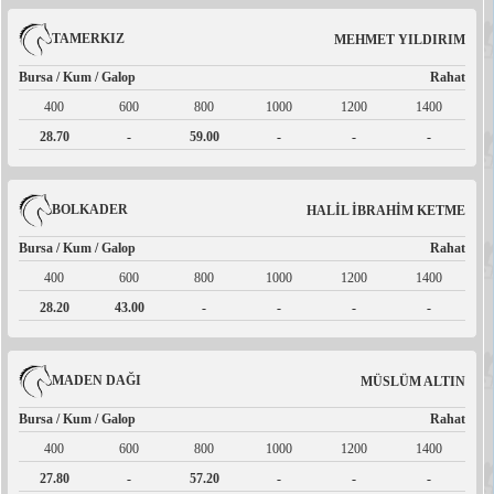
TAMERKIZ
MEHMET YILDIRIM
Bursa / Kum / Galop
Rahat
400
600
800
1000
1200
1400
28.70
-
59.00
-
-
-
BOLKADER
HALİL İBRAHİM KETME
Bursa / Kum / Galop
Rahat
400
600
800
1000
1200
1400
28.20
43.00
-
-
-
-
MADEN DAĞI
MÜSLÜM ALTIN
Bursa / Kum / Galop
Rahat
400
600
800
1000
1200
1400
27.80
-
57.20
-
-
-