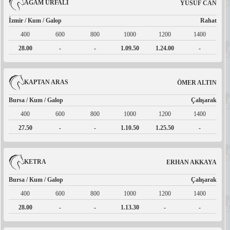
AĞAM URFALI
YUSUF CAN
İzmir / Kum / Galop
Rahat
400
600
800
1000
1200
1400
28.00
-
-
1.09.50
1.24.00
-
KAPTAN ARAS
ÖMER ALTIN
Bursa / Kum / Galop
Çalışarak
400
600
800
1000
1200
1400
27.50
-
-
1.10.50
1.25.50
-
KETRA
ERHAN AKKAYA
Bursa / Kum / Galop
Çalışarak
400
600
800
1000
1200
1400
28.00
-
-
1.13.30
-
-