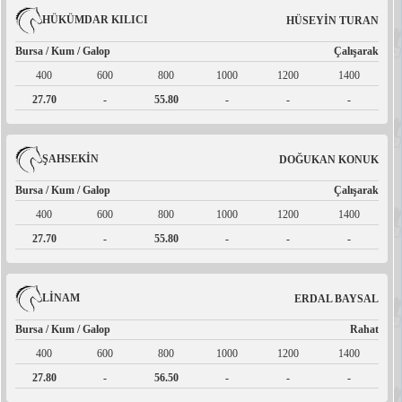
HÜKÜMDAR KILICI
HÜSEYİN TURAN
Bursa / Kum / Galop
Çalışarak
400
600
800
1000
1200
1400
27.70
-
55.80
-
-
-
ŞAHSEKİN
DOĞUKAN KONUK
Bursa / Kum / Galop
Çalışarak
400
600
800
1000
1200
1400
27.70
-
55.80
-
-
-
LİNAM
ERDAL BAYSAL
Bursa / Kum / Galop
Rahat
400
600
800
1000
1200
1400
27.80
-
56.50
-
-
-