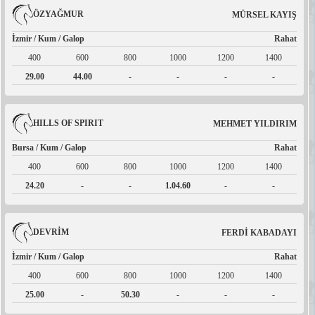
ÖZYAĞMUR
MÜRSEL KAYIŞ
İzmir / Kum / Galop
Rahat
400
600
800
1000
1200
1400
29.00
44.00
-
-
-
-
HILLS OF SPIRIT
MEHMET YILDIRIM
Bursa / Kum / Galop
Rahat
400
600
800
1000
1200
1400
24.20
-
-
1.04.60
-
-
DEVRİM
FERDİ KABADAYI
İzmir / Kum / Galop
Rahat
400
600
800
1000
1200
1400
25.00
-
50.30
-
-
-