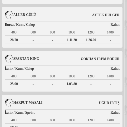
ALLER GÜLÜ
AYTEK DÜLGER
Bursa / Kum / Galop
Rahat
400
600
800
1000
1200
1400
28.70
-
-
1.11.20
1.26.00
-
SPARTAN KING
GÖKHAN İREM BODUR
İzmir / Kum / Galop
Rahat
400
600
800
1000
1200
1400
25.00
-
-
1.03.80
-
-
HARPUT MASALI
UĞUR İRTİŞ
İzmir / Kum / Sprint
Rahat
400
600
800
1000
1200
1400