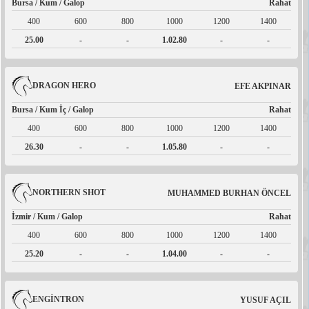
Bursa / Kum / Galop
Rahat
400
600
800
1000
1200
1400
25.00
-
-
1.02.80
-
-
DRAGON HERO
EFE AKPINAR
Bursa / Kum İç / Galop
Rahat
400
600
800
1000
1200
1400
26.30
-
-
1.05.80
-
-
NORTHERN SHOT
MUHAMMED BURHAN ÖNCEL
İzmir / Kum / Galop
Rahat
400
600
800
1000
1200
1400
25.20
-
-
1.04.00
-
-
ENGİNTRON
YUSUF AÇIL