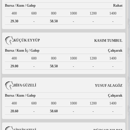
Bursa / Kum / Galop
Rahat
400
600
800
1000
1200
1400
29.30
-
58.50
-
-
-
KÜÇÜK EYYÜP
KASIM TUMBUL
Bursa / Kum İç / Galop
Çalışarak
400
600
800
1000
1200
1400
29.00
-
58.50
-
-
-
HİFA GÜZELİ
YUSUF ALAGÖZ
Bursa / Kum / Galop
Çalışarak
400
600
800
1000
1200
1400
28.60
-
58.60
-
-
-