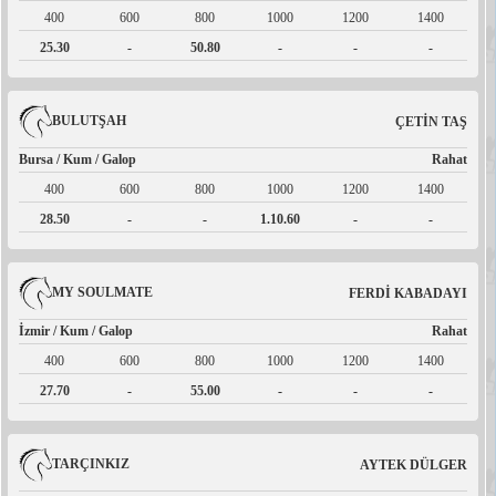
400
600
800
1000
1200
1400
25.30
-
50.80
-
-
-
BULUTŞAH
ÇETİN TAŞ
Bursa / Kum / Galop
Rahat
400
600
800
1000
1200
1400
28.50
-
-
1.10.60
-
-
MY SOULMATE
FERDİ KABADAYI
İzmir / Kum / Galop
Rahat
400
600
800
1000
1200
1400
27.70
-
55.00
-
-
-
TARÇINKIZ
AYTEK DÜLGER