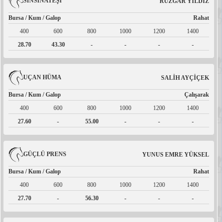
SİNSİNATEŞİ
RÜZGAR YILDIZ
Bursa / Kum / Galop
Rahat
400
600
800
1000
1200
1400
28.70
43.30
-
-
-
-
UÇAN HÜMA
SALİH AYÇİÇEK
Bursa / Kum / Galop
Çalışarak
400
600
800
1000
1200
1400
27.60
-
55.00
-
-
-
GÜÇLÜ PRENS
YUNUS EMRE YÜKSEL
Bursa / Kum / Galop
Rahat
400
600
800
1000
1200
1400
27.70
-
56.30
-
-
-