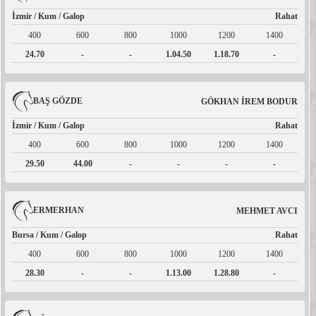
İzmir / Kum / Galop
Rahat
400
600
800
1000
1200
1400
24.70
-
-
1.04.50
1.18.70
-
BAŞ GÖZDE
GÖKHAN İREM BODUR
İzmir / Kum / Galop
Rahat
400
600
800
1000
1200
1400
29.50
44.00
-
-
-
-
ERMERHAN
MEHMET AVCI
Bursa / Kum / Galop
Rahat
400
600
800
1000
1200
1400
28.30
-
-
1.13.00
1.28.80
-