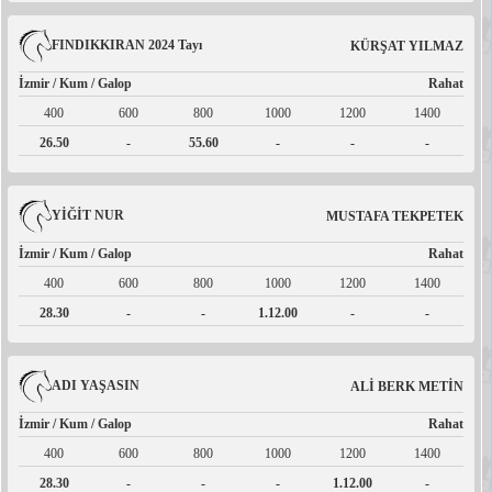
FINDIKKIRAN 2024 Tayı
KÜRŞAT YILMAZ
İzmir / Kum / Galop
Rahat
400
600
800
1000
1200
1400
26.50
-
55.60
-
-
-
YİĞİT NUR
MUSTAFA TEKPETEK
İzmir / Kum / Galop
Rahat
400
600
800
1000
1200
1400
28.30
-
-
1.12.00
-
-
ADI YAŞASIN
ALİ BERK METİN
İzmir / Kum / Galop
Rahat
400
600
800
1000
1200
1400
28.30
-
-
-
1.12.00
-