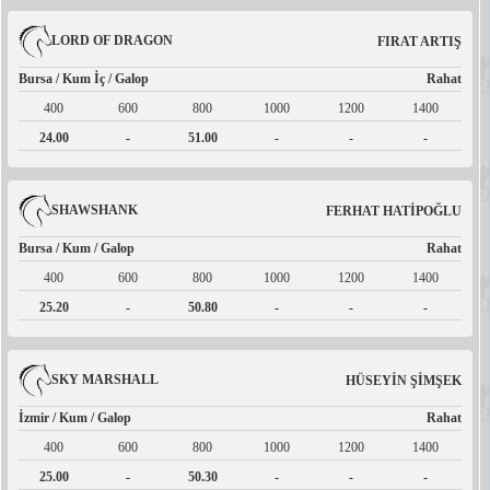
LORD OF DRAGON
FIRAT ARTIŞ
Bursa / Kum İç / Galop
Rahat
400
600
800
1000
1200
1400
24.00
-
51.00
-
-
-
SHAWSHANK
FERHAT HATİPOĞLU
Bursa / Kum / Galop
Rahat
400
600
800
1000
1200
1400
25.20
-
50.80
-
-
-
SKY MARSHALL
HÜSEYİN ŞİMŞEK
İzmir / Kum / Galop
Rahat
400
600
800
1000
1200
1400
25.00
-
50.30
-
-
-