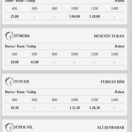
İzmir / Kum / Galop
Rahat
400
600
800
1000
1200
1400
25.00
-
-
1.04.00
1.18.00
-
TÜMERK
HÜSEYİN TURAN
Bursa / Kum / Galop
Rahat
400
600
800
1000
1200
1400
28.80
43.00
-
-
-
-
TUNCER
FURKAN HİM
Bursa / Kum / Galop
Rahat
400
600
800
1000
1200
1400
28.30
-
-
1.11.20
1.26.30
-
SÜPER NİL
ALİ ŞENBAHAR