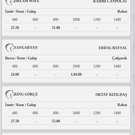
DREAM WAVE
RAHMİ CANPOLAT
İzmir / Kum / Galop
Rahat
400
600
800
1000
1200
1400
25.50
-
51.80
-
-
-
SANGARYAN
ERDAL BAYSAL
Bursa / Kum / Galop
Çalışarak
400
600
800
1000
1200
1400
24.60
-
-
1.04.80
-
-
KING GÖKÇE
OKTAY KIZILDAŞ
İzmir / Kum / Galop
Rahat
400
600
800
1000
1200
1400
27.50
-
55.00
-
-
-