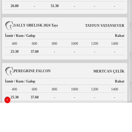
26.00
-
51.30
-
-
-
SALLY OBELISK 2024 Tayı
TAYFUN VATANSEVER
İzmir / Kum / Galop
Rahat
400
600
800
1000
1200
1400
25.30
37.60
-
-
-
-
PEREGRINE FALCON
MERTCAN ÇELİK
İzmir / Kum / Galop
Rahat
400
600
800
1000
1200
1400
25.30
37.60
-
-
-
-
×
TEBLİGAT
YUSUF CAN
İzmir / Kum / Galop
Rahat