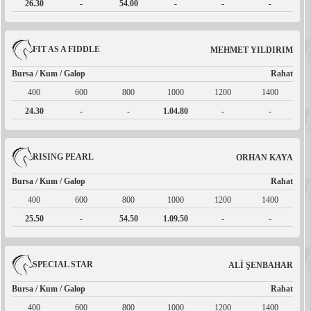
26.30
-
54.00
-
-
-
FIT AS A FIDDLE
MEHMET YILDIRIM
Bursa / Kum / Galop
Rahat
400
600
800
1000
1200
1400
24.30
-
-
1.04.80
-
-
RISING PEARL
ORHAN KAYA
Bursa / Kum / Galop
Rahat
400
600
800
1000
1200
1400
25.50
-
54.50
1.09.50
-
-
SPECIAL STAR
ALİ ŞENBAHAR
Bursa / Kum / Galop
Rahat
400
600
800
1000
1200
1400