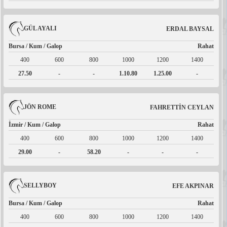
GÜL AYALI
ERDAL BAYSAL
Bursa / Kum / Galop
Rahat
400
600
800
1000
1200
1400
27.50
-
-
1.10.80
1.25.00
-
JÖN ROME
FAHRETTİN CEYLAN
İzmir / Kum / Galop
Rahat
400
600
800
1000
1200
1400
29.00
-
58.20
-
-
-
SELLYBOY
EFE AKPINAR
Bursa / Kum / Galop
Rahat
400
600
800
1000
1200
1400