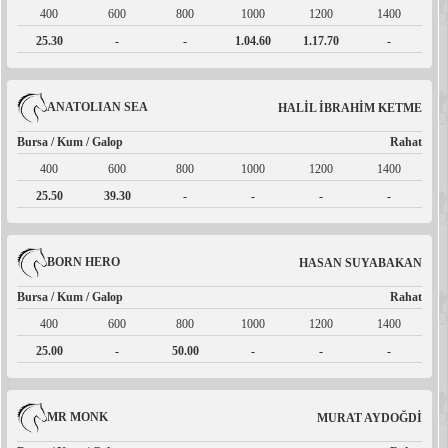
400
600
800
1000
1200
1400
25.30
-
-
1.04.60
1.17.70
-
ANATOLIAN SEA
HALİL İBRAHİM KETME
Bursa / Kum / Galop
Rahat
400
600
800
1000
1200
1400
25.50
39.30
-
-
-
-
BORN HERO
HASAN SUYABAKAN
Bursa / Kum / Galop
Rahat
400
600
800
1000
1200
1400
25.00
-
50.00
-
-
-
MR MONK
MURAT AYDOĞDİ