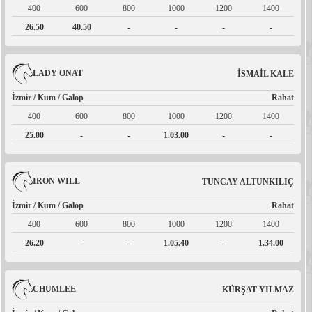
400
600
800
1000
1200
1400
26.50
40.50
-
-
-
-
LADY ONAT
İSMAİL KALE
İzmir / Kum / Galop
Rahat
400
600
800
1000
1200
1400
25.00
-
-
1.03.00
-
-
IRON WILL
TUNCAY ALTUNKILIÇ
İzmir / Kum / Galop
Rahat
400
600
800
1000
1200
1400
26.20
-
-
1.05.40
-
1.34.00
CHUMLEE
KÜRŞAT YILMAZ