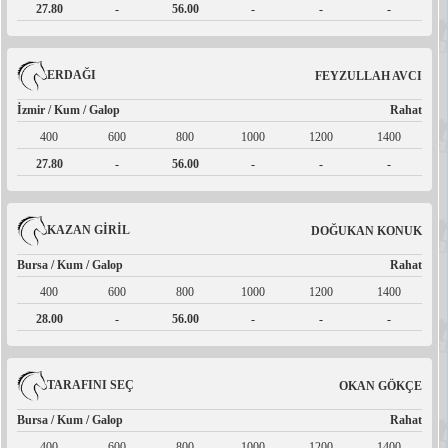
27.80
-
56.00
-
-
-
ERDAĞI
FEYZULLAH AVCI
İzmir / Kum / Galop
Rahat
400
600
800
1000
1200
1400
27.80
-
56.00
-
-
-
KAZAN GİRİL
DOĞUKAN KONUK
Bursa / Kum / Galop
Rahat
400
600
800
1000
1200
1400
28.00
-
56.00
-
-
-
TARAFINI SEÇ
OKAN GÖKÇE
Bursa / Kum / Galop
Rahat
400
600
800
1000
1200
1400