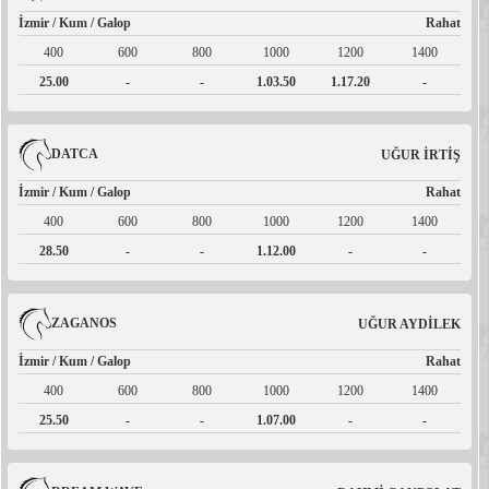
İzmir / Kum / Galop
Rahat
400
600
800
1000
1200
1400
25.00
-
-
1.03.50
1.17.20
-
DATCA
UĞUR İRTİŞ
İzmir / Kum / Galop
Rahat
400
600
800
1000
1200
1400
28.50
-
-
1.12.00
-
-
ZAGANOS
UĞUR AYDİLEK
İzmir / Kum / Galop
Rahat
400
600
800
1000
1200
1400
25.50
-
-
1.07.00
-
-