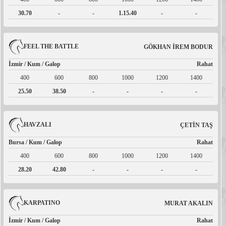
30.70
-
-
1.15.40
-
-
FEEL THE BATTLE
GÖKHAN İREM BODUR
İzmir / Kum / Galop
Rahat
400
600
800
1000
1200
1400
25.50
38.50
-
-
-
-
HAVZALI
ÇETİN TAŞ
Bursa / Kum / Galop
Rahat
400
600
800
1000
1200
1400
28.20
42.80
-
-
-
-
KARPATINO
MURAT AKALIN
İzmir / Kum / Galop
Rahat