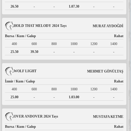
26.50
-
-
1.07.30
-
-
HOLD THAT MELODY 2024 Tayı
MURAT AYDOĞDİ
Bursa / Kum / Galop
Rahat
400
600
800
1000
1200
1400
25.50
39.50
-
-
-
-
WOLF LIGHT
MEHMET GÖNÜLTAŞ
İzmir / Kum / Galop
Rahat
400
600
800
1000
1200
1400
25.00
-
-
1.03.00
-
-
OVER ANDOVER 2024 Tayı
MUSTAFA KETME
Bursa / Kum / Galop
Rahat