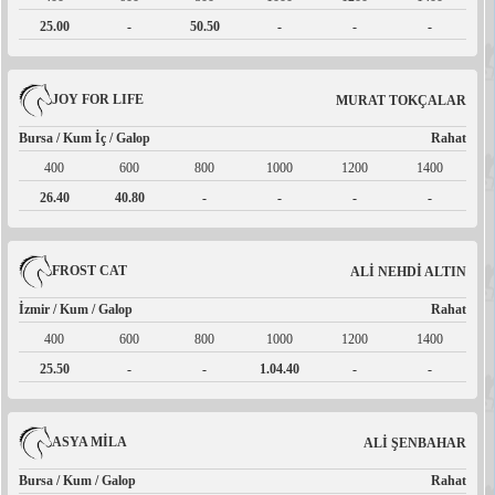
25.00
-
50.50
-
-
-
JOY FOR LIFE
MURAT TOKÇALAR
Bursa / Kum İç / Galop
Rahat
400
600
800
1000
1200
1400
26.40
40.80
-
-
-
-
FROST CAT
ALİ NEHDİ ALTIN
İzmir / Kum / Galop
Rahat
400
600
800
1000
1200
1400
25.50
-
-
1.04.40
-
-
ASYA MİLA
ALİ ŞENBAHAR
Bursa / Kum / Galop
Rahat