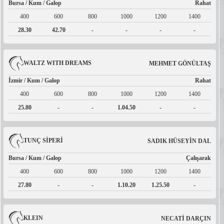
Bursa / Kum / Galop
Rahat
400
600
800
1000
1200
1400
28.30
42.70
-
-
-
-
WALTZ WITH DREAMS
MEHMET GÖNÜLTAŞ
İzmir / Kum / Galop
Rahat
400
600
800
1000
1200
1400
25.80
-
-
1.04.50
-
-
TUNÇ SİPERİ
SADIK HÜSEYİN DAL
Bursa / Kum / Galop
Çalışarak
400
600
800
1000
1200
1400
27.80
-
-
1.10.20
1.25.50
-
KLEIN
NECATİ DARÇIN