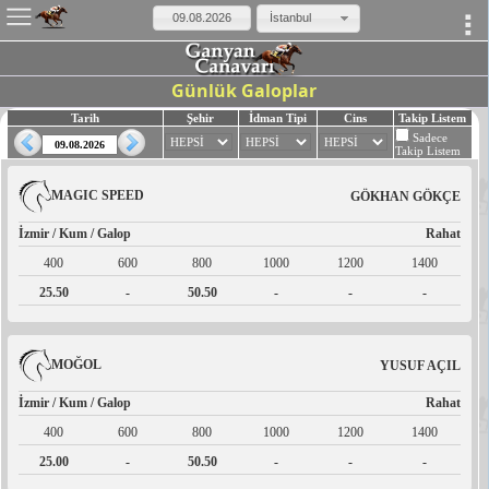
×
İstanbul
Günlük Galoplar
Tarih
Şehir
İdman Tipi
Cins
Takip Listem
Sadece
Takip Listem
MAGIC SPEED
GÖKHAN GÖKÇE
İzmir / Kum / Galop
Rahat
400
600
800
1000
1200
1400
25.50
-
50.50
-
-
-
MOĞOL
YUSUF AÇIL
İzmir / Kum / Galop
Rahat
400
600
800
1000
1200
1400
25.00
-
50.50
-
-
-