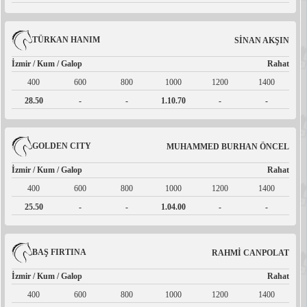
TÜRKAN HANIM
SİNAN AKŞIN
İzmir / Kum / Galop
Rahat
400
600
800
1000
1200
1400
28.50
-
-
1.10.70
-
-
GOLDEN CITY
MUHAMMED BURHAN ÖNCEL
İzmir / Kum / Galop
Rahat
400
600
800
1000
1200
1400
25.50
-
-
1.04.00
-
-
BAŞ FIRTINA
RAHMİ CANPOLAT
İzmir / Kum / Galop
Rahat
400
600
800
1000
1200
1400