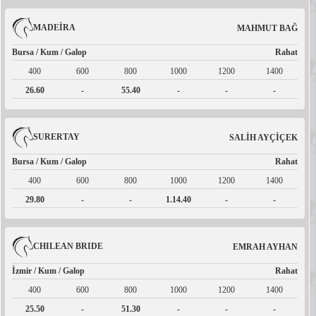
MADEİRA
MAHMUT BAĞ
Bursa / Kum / Galop
Rahat
400
600
800
1000
1200
1400
26.60
-
55.40
-
-
-
SURERTAY
SALİH AYÇİÇEK
Bursa / Kum / Galop
Rahat
400
600
800
1000
1200
1400
29.80
-
-
1.14.40
-
-
CHILEAN BRIDE
EMRAH AYHAN
İzmir / Kum / Galop
Rahat
400
600
800
1000
1200
1400
25.50
-
51.30
-
-
-