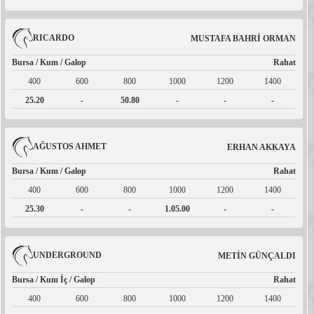
RICARDO
MUSTAFA BAHRİ ORMAN
Bursa / Kum / Galop
Rahat
400
600
800
1000
1200
1400
25.20
-
50.80
-
-
-
AĞUSTOS AHMET
ERHAN AKKAYA
Bursa / Kum / Galop
Rahat
400
600
800
1000
1200
1400
25.30
-
-
1.05.00
-
-
UNDERGROUND
METİN GÜNÇALDI
Bursa / Kum İç / Galop
Rahat
400
600
800
1000
1200
1400