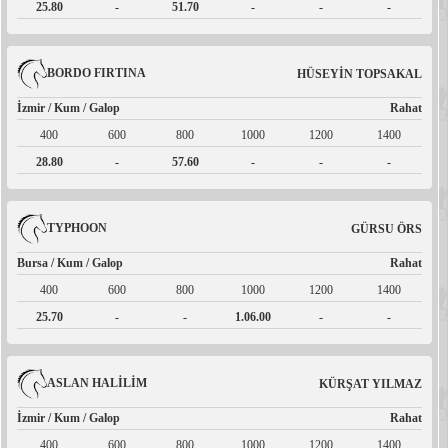
25.80
-
51.70
-
-
-
BORDO FIRTINA
HÜSEYİN TOPSAKAL
İzmir / Kum / Galop
Rahat
400
600
800
1000
1200
1400
28.80
-
57.60
-
-
-
TYPHOON
GÜRSU ÖRS
Bursa / Kum / Galop
Rahat
400
600
800
1000
1200
1400
25.70
-
-
1.06.00
-
-
ASLAN HALİLİM
KÜRŞAT YILMAZ
İzmir / Kum / Galop
Rahat
400
600
800
1000
1200
1400