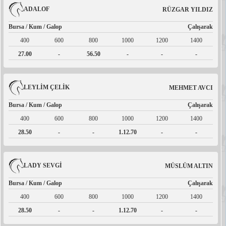
ADALOF
RÜZGAR YILDIZ
Bursa / Kum / Galop
Çalışarak
400
600
800
1000
1200
1400
27.00
-
56.50
-
-
-
LEYLİM ÇELİK
MEHMET AVCI
Bursa / Kum / Galop
Çalışarak
400
600
800
1000
1200
1400
28.50
-
-
1.12.70
-
-
LADY SEVGİ
MÜSLÜM ALTIN
Bursa / Kum / Galop
Çalışarak
400
600
800
1000
1200
1400
28.50
-
-
1.12.70
-
-