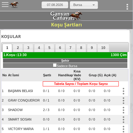
×
Bursa
Koşu Şartları
KOŞULAR
1
2
3
4
5
6
7
8
9
10
1.Koşu :13:30
1300 Çim
Şehir
Sadece Bursa
Kısa
No
At İsmi
Şartlı
Handikap
Vade
Grup (G)
Açık (A)
(KV)
Tabela Sayısı / Toplam Koşu Sayısı
1
BAŞIMIN BELASI
0 / 1
0 / 0
0 / 0
0 / 0
0 / 0
2
GRAY CONQUEROR
0 / 1
0 / 0
0 / 0
0 / 0
0 / 0
3
SHADOW
2 / 3
0 / 0
0 / 0
0 / 0
0 / 0
4
SMART SOSAN
0 / 0
0 / 0
0 / 0
0 / 0
0 / 0
5
VICTORY MARIA
1 / 1
0 / 0
0 / 0
0 / 0
0 / 0