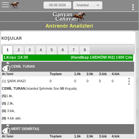
×
İstanbul
Antrenör Analizleri
KOŞULAR
1
2
3
4
5
6
7
8
1.Koşu :14:30
(Handikap 14/DHÖW /H2) 1400 Çim
CEMİL TURAN
At İsmi
Toplam
1.lik
2.lik
3.lük
4.lük
(1) ŞARK AYAZI
0
0
0
0
0
CEMİL TURAN
,İstanbul Şehrinde Son
50
Koşuda;
(5)
1.lik,
(5)
2.lik,
(6)
3.lük,
(8)
4.lük aldı.
MERT DEMİRTAŞ
At İsmi
Toplam
1.lik
2.lik
3.lük
4.lük