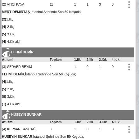
(2) ATICI KAYA
11
1
1
3
3
MERT DEMİRTAŞ
,İstanbul Şehrinde Son
50
Koşuda;
(2)
1.lik,
(4)
2.lik,
(5)
3.lük,
(4)
4.lük aldı.
FEHMİ DEMİR
At İsmi
Toplam
1.lik
2.lik
3.lük
4.lük
(3) SERVER BEYİM
2
1
0
1
0
FEHMİ DEMİR
,İstanbul Şehrinde Son
50
Koşuda;
(4)
1.lik,
(5)
2.lik,
(8)
3.lük,
(1)
4.lük aldı.
HÜSEYİN SUNKAR
At İsmi
Toplam
1.lik
2.lik
3.lük
4.lük
(4) KERVAN SANCAĞI
3
1
0
1
0
HÜSEYİN SUNKAR
,İstanbul Şehrinde Son
50
Koşuda;