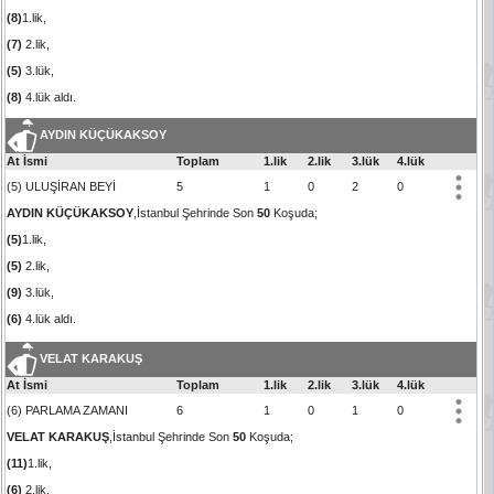
(8)
1.lik,
(7)
2.lik,
(5)
3.lük,
(8)
4.lük aldı.
AYDIN KÜÇÜKAKSOY
At İsmi
Toplam
1.lik
2.lik
3.lük
4.lük
(5) ULUŞİRAN BEYİ
5
1
0
2
0
AYDIN KÜÇÜKAKSOY
,İstanbul Şehrinde Son
50
Koşuda;
(5)
1.lik,
(5)
2.lik,
(9)
3.lük,
(6)
4.lük aldı.
VELAT KARAKUŞ
At İsmi
Toplam
1.lik
2.lik
3.lük
4.lük
(6) PARLAMA ZAMANI
6
1
0
1
0
VELAT KARAKUŞ
,İstanbul Şehrinde Son
50
Koşuda;
(11)
1.lik,
(6)
2.lik,