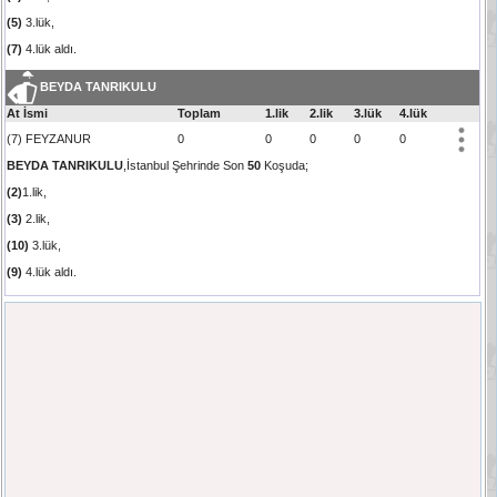
(5)
3.lük,
(7)
4.lük aldı.
BEYDA TANRIKULU
At İsmi
Toplam
1.lik
2.lik
3.lük
4.lük
(7) FEYZANUR
0
0
0
0
0
BEYDA TANRIKULU
,İstanbul Şehrinde Son
50
Koşuda;
(2)
1.lik,
(3)
2.lik,
(10)
3.lük,
(9)
4.lük aldı.