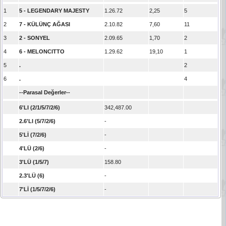
1
5 - LEGENDARY MAJESTY
1.26.72
2,25
5
2
7 - KÜLÜNÇ AĞASI
2.10.82
7,60
11
3
2 - SONYEL
2.09.65
1,70
2
4
6 - MELONCITTO
1.29.62
19,10
1
5
.
2
6
.
4
--Parasal Değerler--
6'LI (2/1/5/7/2/6)
342,487.00
2.6'LI (5/7/2/6)
-
5'Lİ (7/2/6)
-
4'LÜ (2/6)
-
3'LÜ (1/5/7)
158.80
2.3'LÜ (6)
-
7'Lİ (1/5/7/2/6)
-