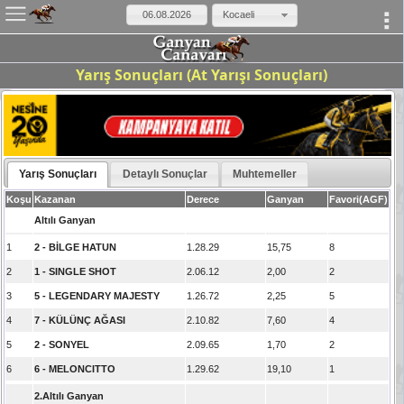
×
Kocaeli
Yarış Sonuçları (At Yarışı Sonuçları)
Yarış Sonuçları
Detaylı Sonuçlar
Muhtemeller
Koşu
Kazanan
Derece
Ganyan
Favori(AGF)
Altılı Ganyan
1
2 - BİLGE HATUN
1.28.29
15,75
8
2
1 - SINGLE SHOT
2.06.12
2,00
2
3
5 - LEGENDARY MAJESTY
1.26.72
2,25
5
4
7 - KÜLÜNÇ AĞASI
2.10.82
7,60
4
5
2 - SONYEL
2.09.65
1,70
2
6
6 - MELONCITTO
1.29.62
19,10
1
2.Altılı Ganyan