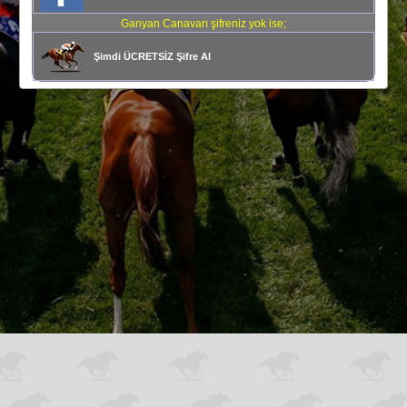
Ganyan Canavarı şifreniz yok ise;
Şimdi ÜCRETSİZ Şifre Al