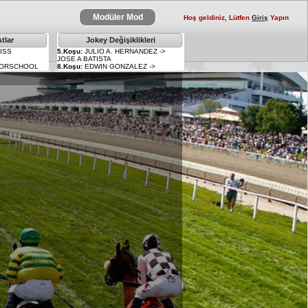
Modüler Mod
Hoş geldiniz, Lütfen
Giriş
Yapın
tlar
Jokey Değişiklikleri
ISS
5.Koşu:
JULIO A. HERNANDEZ ->
JOSE A BATISTA
FORSCHOOL
8.Koşu:
EDWIN GONZALEZ ->
GOMO
VINCENT CHEMINAUD
EY
8.Koşu:
VINCENT CHEMINAUD ->
JOSE A BATISTA
LOY
E
ILLELAGH
L
NTAIN
MAXEY
ISE
E