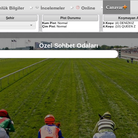
lük Bilgiler
İncelemeler
Online
Şehir
Pist Durumu
Koşmayan A
Kum Pist:
Normal
3.Koşu:
(4) DENİZKIZ
Çim Pist:
Normal
4.Koşu:
(10) QUEEN Z
Özel Sohbet Odaları