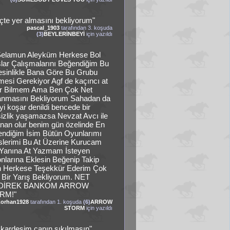
 üçte yer almasını bekliyorum"
pascal_1903
tarafından 3. koşuda
(3)
BEYLERİNBEYİ
için yazıldı
Selamun Aleyküm Herkese Bol
lar Çalışmalarını Beğendiğim Bu
esinlikle Bana Göre Bu Grubu
esi Gerekiyor Agf de kaçıncı at
r Bilmem Ama Ben Çok Net
nmasını Bekliyorum Sahadan da
yi koşar denildi bencede bir
hsizlik yaşamazsa Nevzat Avcı ile
nan olur benim gün özelinde En
ndiğim İsim Bütün Oyunlarımı
slerimi Bu At Üzerine Kurucam
Yanına At Yazmam İsteyen
nlarına Eklesin Beğenip Takip
 Herkese Teşekkür Ederim Çok
li Bir Yarış Bekliyorum. NET
DİREK BANKOM ARROW
RM!"
orhan1928
tarafından 1. koşuda
(6)
ARROW
STORM
için yazıldı
 kardeşim canın sıkılmasın"