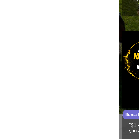
6
Bursa 
"Ş1 
şans