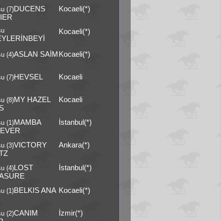
DUCENS
Kocaeli(*)
u (7)
IER
şu
Kocaeli(*)
EYLERİNBEYİ
ASLAN SAİM
Kocaeli(*)
u (4)
HEVSEL
Kocaeli
u (7)
MY HAZEL
Kocaeli
u (8)
S
MAMBA
İstanbul(*)
u (1)
EVER
VICTORY
Ankara(*)
u (3)
TZ
LOST
İstanbul(*)
u (4)
ASURE
BELKIS ANA
Kocaeli(*)
u (1)
CANIM
İzmir(*)
u (2)