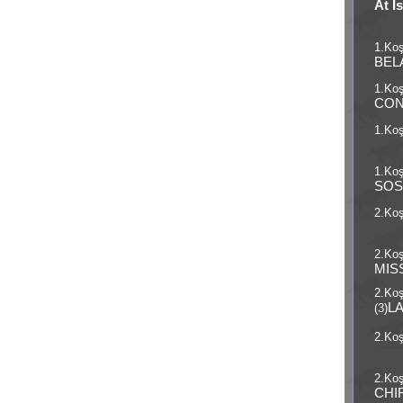
At İ
1.Koş
BEL
1.Koş
CO
1.Koş
1.Koş
SOS
2.Koş
2.Koş
MIS
2.Ko
L
(3)
2.Koş
2.Koş
CHI