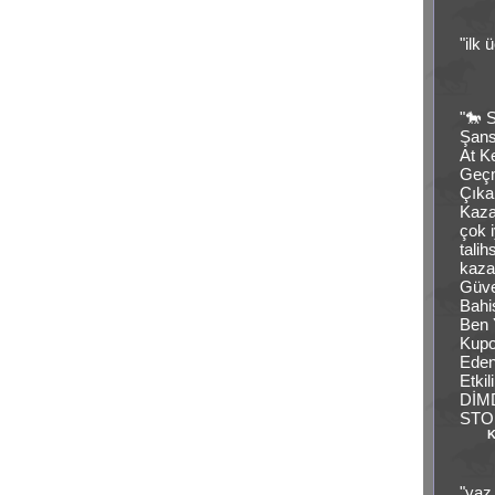
"ilk
"🐎 
Şans
At K
Geçm
Çıka
Kaza
çok i
tali
kaza
Güve
Bahi
Ben 
Kupo
Eden
Etki
DİM
STO
K
"yaz