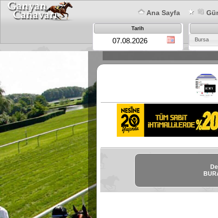
Ana Sayfa
Gün
Tarih
Bursa
De
BURA