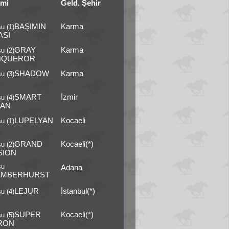
smi
Geld. Şehir
BAŞIMIN
Karma
u (1)
ASI
GRAY
Karma
u (2)
NQUEROR
SHADOW
Karma
u (3)
SMART
İzmir
u (4)
AN
LUPELYAN
Kocaeli
u (1)
GRAND
Kocaeli(*)
u (2)
SION
şu
Adana
AMBERHURST
LEJUR
İstanbul(*)
u (4)
SUPER
Kocaeli(*)
u (5)
RON