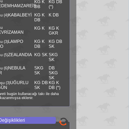
şu
KG K
KG DB
EDEMHAMZAREİS
DB
(*)
KABALBEYİ
KG K
K DB
u (4)
DB
şu
KG K
KG K
EVRİZAMAN
GKR
LAMPO
KG K
KG DB
u (3)
RO
DB
SK
ZEALANDIA
KG SK
SKG
u (5)
SK
NEBULA
SKG
DB
u (6)
R
SK
SKG
SK
UĞURLU
KG DB
KG K
şu (3)
GÜN
SK
DB (*)
şareti bugün kullanacağı takı ile daha
kazanmışsa eklenir.
Değişiklikleri