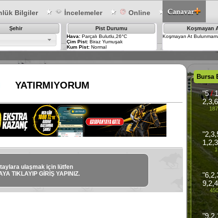
lük Bilgiler
İncelemeler
Online
Şehir
Pist Durumu
Koşmayan A
Hava:
Parçalı Bulutlu,26°C
Koşmayan At Bulunmama
Çim Pist:
Biraz Yumuşak
Kum Pist:
Normal
Bursa 
YATIRMIYORUM
"5
/
1
2,3,
187
"2,3
1,2,
1
taylara ulaşmak için lütfen
YA TIKLAYIP GİRİŞ YAPINIZ.
"6,2
9,2,4
450
"9,2,