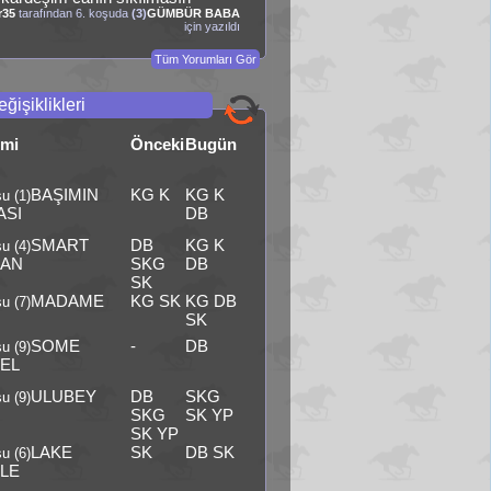
r35
tarafından 6. koşuda
(3)
GÜMBÜR BABA
için yazıldı
Tüm Yorumları Gör
ğişiklikleri
smi
Önceki
Bugün
BAŞIMIN
KG K
KG K
u (1)
ASI
DB
SMART
DB
KG K
u (4)
AN
SKG
DB
SK
MADAME
KG SK
KG DB
u (7)
SK
SOME
-
DB
u (9)
EL
ULUBEY
DB
SKG
u (9)
SKG
SK YP
SK YP
LAKE
SK
DB SK
u (6)
LE