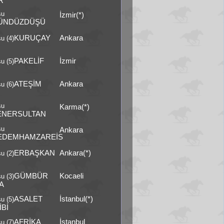
R
şu
İzmir(*)
ÜNDÜZDÜŞÜ
KURUÇAY
Ankara
u (4)
PAKELİF
İzmir
u (5)
ATEŞİM
Ankara
u (6)
şu
Karma(*)
ENERSULTAN
şu
Ankara
EDEMHAMZAREİS
ERBAŞKAN
Ankara(*)
u (2)
GÜMBÜR
Kocaeli
u (3)
A
ASALET
İstanbul(*)
u (5)
İBİ
AFRİKA
İstanbul
u (7)