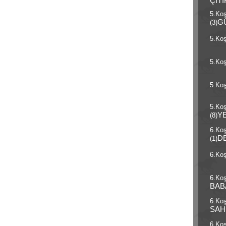
ÇITI
5.Ko
G
(3)
5.Koş
5.Koş
5.Koş
5.Ko
Y
(8)
6.Ko
D
(1)
6.Koş
6.Koş
BAB
6.Koş
SAH
6.Koş