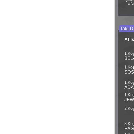
alfe
Takı De
At İ
1.Koş
BEL
1.Koş
SOS
1.Koş
ADA
1.Koş
JEW
2.Koş
3.Koş
EAG