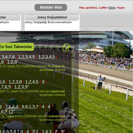
Modüler Mod
Hoş geldiniz, Lütfen
Giriş
Yapın
tlar
Jokey Değişiklikleri
×
ktadır
Jokey Değişikliği Bulunmamaktadır
En Son Tahminler
,3,4,7,8
/
1,2,3,4,5
/
1,2,3,4,5
/
6,8
/
1,2,3"
5 TL tutarlı 6'LI GANYAN tahmini,
Tc.Zigaa.Tc
tarafından eklendi
,5,6
/
1,2,3,8
/
1,2,4,5
/
3
/
3,7,8,9
/
1,2,3,9"
920 TL tutarlı 6'LI GANYAN tahmini,
alpinoski
tarafından eklendi
,3
/
7,1,2,3
/
9,8,1,3,7
/
4
/
4
/
,6,7,12"
 TL tutarlı 2.6'LI GANYAN tahmini,
babaercan
tarafından eklendi
1,6,5,3,4,7,8
/
4
/
2,1
/
1,4,3
/
2
/
9"