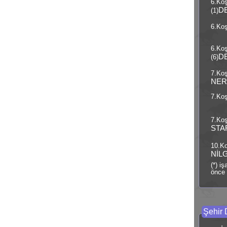
6.Ko
D
(1)
6.Koş
6.Ko
D
(6)
7.Koş
NE
7.Koş
7.Koş
STA
10.Ko
NİL
(*) i
önce 
Şehir 