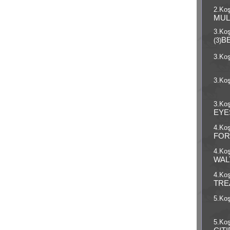
2.Koş
MUL
3.Ko
B
(3)
3.Koş
3.Koş
3.Koş
EYE
4.Koş
FOR
4.Koş
WAL
4.Koş
TRE
5.Koş
5.Koş