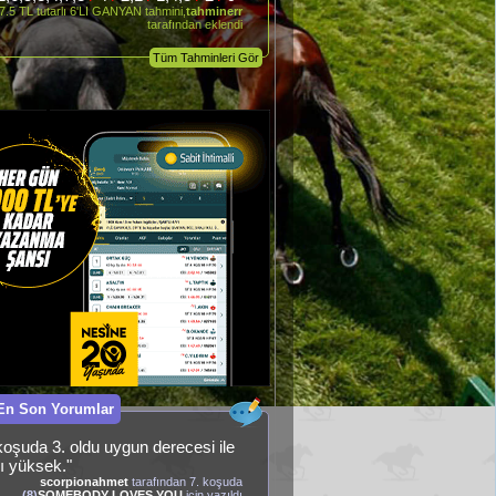
7.5 TL tutarlı 6'LI GANYAN tahmini,
tahminerr
tarafından eklendi
Tüm Tahminleri Gör
En Son Yorumlar
koşuda 3. oldu uygun derecesi ile
ı yüksek."
scorpionahmet
tarafından 7. koşuda
(8)
SOMEBODY LOVES YOU
için yazıldı