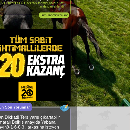
.5 TL tutarlı 4'LÜ GANYAN tahmini,
boid pilot
tarafından eklendi
Tüm Tahminleri Gör
En Son Yorumlar
 Dikkat!! Ters yarış çıkartabilir,
maralı Belkıs anayıda Yabana
yın9-1-6-8-3 , arkasına isteyen