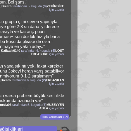
sın, Bol şans."
_Breath
tarafından 5. koşuda
(9)
ZEHİRBİKE
için yazıldı
un grupta çimi seven yapısıyla
riye göre 2-3 sn daha iyi derece
asıyla ve kazanç puan
laması+ son düzlük hızıyla bana
 bu koşu da please de olsa
nmaya en yakın aday.."
Kafkaslı6140
tarafından 4. koşuda
(4)
LOST
TREASURE
için yazıldı
an yana sıkıntı yok, fakat karekter
unu Jokeyi heran yarış satabiliyor
nmiyorum 9-1-2 sıralamam"
_Breath
tarafından 6. koşuda
(2)
ERBAŞKAN
için yazıldı
can varsa problem büyük.kesinlikle
lır.kumda uzunuda var"
antula06
tarafından 5. koşuda
(7)
MÜZEYYEN
ABLA
için yazıldı
Tüm Yorumları Gör
ğişiklikleri