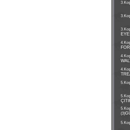
3.Koş
3.Koş
3.Koş
EYE
4.Koş
FOR
4.Koş
WAL
4.Koş
TRE
5.Koş
5.Koş
ÇITI
5.Ko
G
(3)
5.Koş