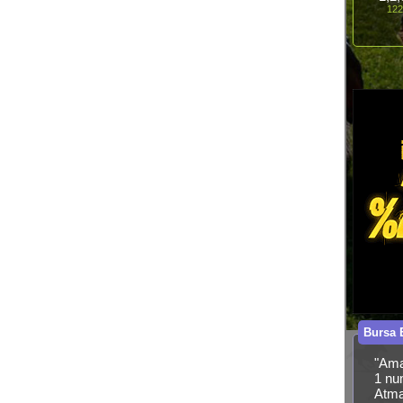
122
Bursa 
"Aman
1 nu
Atma