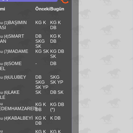
smi
Önceki
Bugün
BAŞIMIN
KG K
KG K
u (1)
ASI
DB
SMART
DB
KG K
u (4)
AN
SKG
DB
SK
MADAME
KG SK
KG DB
u (7)
SK
SOME
-
DB
u (9)
EL
ULUBEY
DB
SKG
u (9)
SKG
SK YP
SK YP
LAKE
SK
DB SK
u (6)
LE
şu
KG K
KG DB
EDEMHAMZAREİS
DB
(*)
KABALBEYİ
KG K
K DB
u (4)
DB
şu
KG K
KG K