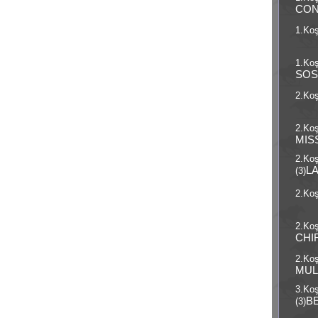
CO
1.Koş
1.Koş
SOS
2.Koş
2.Koş
MIS
2.Ko
L
(3)
2.Koş
2.Koş
CHI
2.Koş
MUL
3.Ko
B
(3)