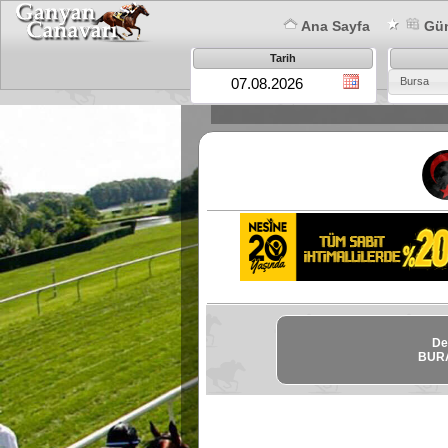
Ana Sayfa
Gün
Tarih
Bursa
De
BURA