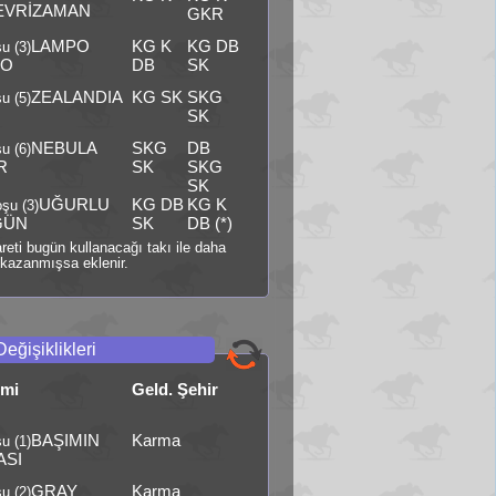
EVRİZAMAN
GKR
LAMPO
KG K
KG DB
u (3)
RO
DB
SK
ZEALANDIA
KG SK
SKG
u (5)
SK
NEBULA
SKG
DB
u (6)
R
SK
SKG
SK
UĞURLU
KG DB
KG K
şu (3)
GÜN
SK
DB (*)
şareti bugün kullanacağı takı ile daha
kazanmışsa eklenir.
Değişiklikleri
smi
Geld. Şehir
BAŞIMIN
Karma
u (1)
ASI
GRAY
Karma
u (2)