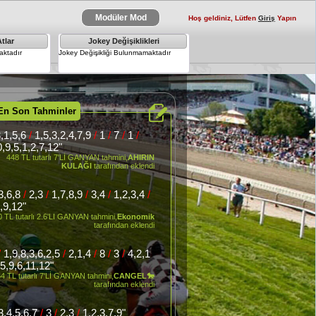
Modüler Mod
Hoş geldiniz, Lütfen
Giriş
Yapın
tlar
Jokey Değişiklikleri
×
ktadır
Jokey Değişikliği Bulunmamaktadır
En Son Tahminler
,1,5,6
/
1,5,3,2,4,7,9
/
1
/
7
/
1
/
,9,5,1,2,7,12"
448 TL tutarlı 7'Lİ GANYAN tahmini,
AHIRIN
KULAĞI
tarafından eklendi
,3,6,8
/
2,3
/
1,7,8,9
/
3,4
/
1,2,3,4
/
,9,12"
 TL tutarlı 2.6'LI GANYAN tahmini,
Ekonomik
tarafından eklendi
/
1,9,8,3,6,2,5
/
2,1,4
/
8
/
3
/
4,2,1
5,9,6,11,12"
4 TL tutarlı 7'Lİ GANYAN tahmini,
CANGEL🐎
tarafından eklendi
3,4,5,6,7
/
3
/
2,3
/
1,2,3,7,9"