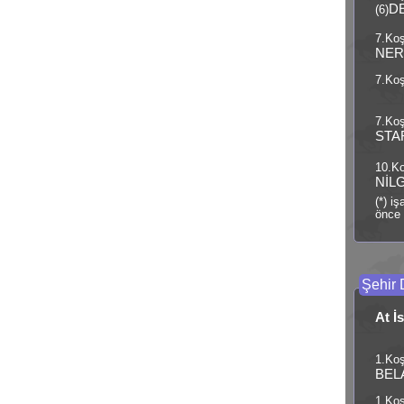
D
(6)
7.Koş
NE
7.Koş
7.Koş
STA
10.Ko
NİL
(*) i
önce 
Şehir 
At İ
1.Koş
BEL
1.Koş