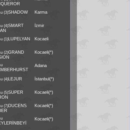
NQUEROR
SHADOW
Karma
u (3)
SMART
İzmir
u (4)
AN
LUPELYAN
Kocaeli
u (1)
GRAND
Kocaeli(*)
u (2)
SION
şu
Adana
AMBERHURST
LEJUR
İstanbul(*)
u (4)
SUPER
Kocaeli(*)
u (5)
RON
DUCENS
Kocaeli(*)
u (7)
IER
şu
Kocaeli(*)
EYLERİNBEYİ