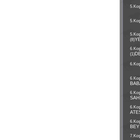
5.Koş
5.Koş
5.Ko
Y
(8)
6.Ko
D
(1)
6.Koş
6.Koş
BAB
6.Koş
SAH
6.Koş
ATE
6.Koş
BEY
7.Koş