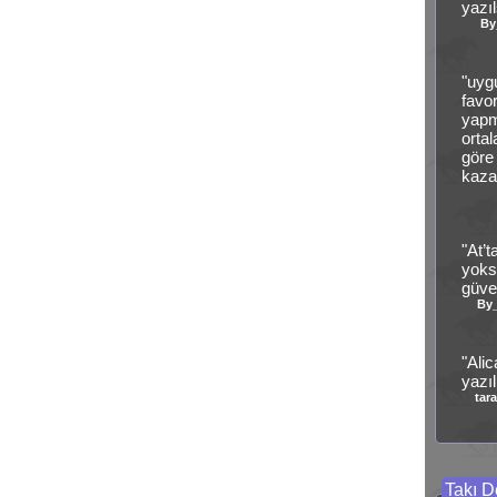
yazıl
By
"uyg
favo
yapm
orta
göre
kaza
"At’t
yoks
güve
By
"Ali
yazı
tar
Takı De