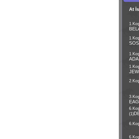
At İ
1.Koş
BEL
1.Koş
SOS
1.Koş
ADA
1.Koş
JEW
2.Koş
3.Koş
EAG
6.Ko
D
(1)
6.Koş
6.Ko