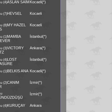
ASLAN SAİM
Kocaeli(*)
u (4)
HEVSEL
Kocaeli
u (7)
MY HAZEL
Kocaeli
u (8)
S
MAMBA
İstanbul(*)
u (1)
EVER
VICTORY
Ankara(*)
u (3)
TZ
LOST
İstanbul(*)
u (4)
ASURE
BELKIS ANA
Kocaeli(*)
u (1)
CANIM
İzmir(*)
u (2)
R
şu
İzmir(*)
ÜNDÜZDÜŞÜ
KURUÇAY
Ankara
u (4)