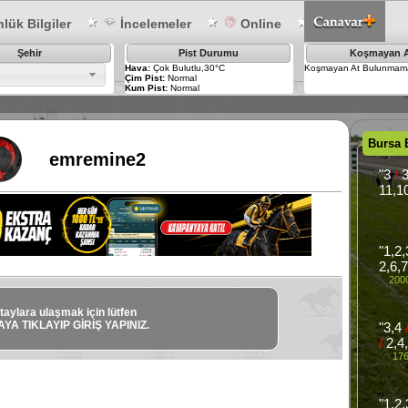
lük Bilgiler
İncelemeler
Online
Şehir
Pist Durumu
Koşmayan A
Hava:
Çok Bulutlu,30°C
Koşmayan At Bulunmama
Çim Pist:
Normal
Kum Pist:
Normal
Bursa 
emremine2
"3
/
3
11,10
"1,2
2,6,7
2000
taylara ulaşmak için lütfen
YA TIKLAYIP GİRİŞ YAPINIZ.
"3,4
/
2,4,
176
"1,2,