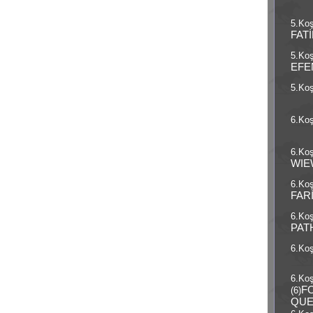
5.Koş
FAT
5.Koş
EFE
5.Koş
6.Koş
6.Koş
WIE
6.Koş
FAR
6.Koş
PAT
6.Koş
6.Ko
F
(6)
QU