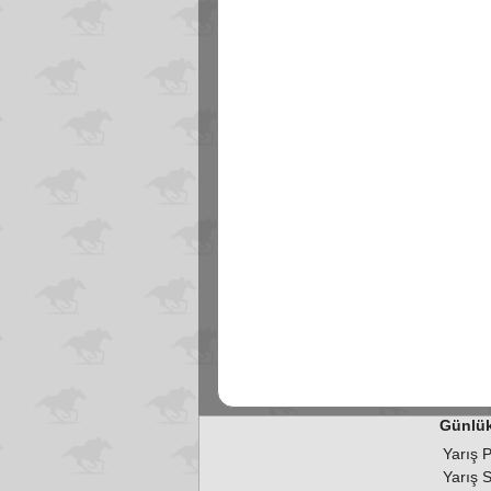
Günlük
Yarış 
Yarış 