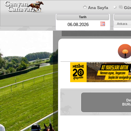
Ana Sayfa
Gün
Tarih
Ankara
De
BURA