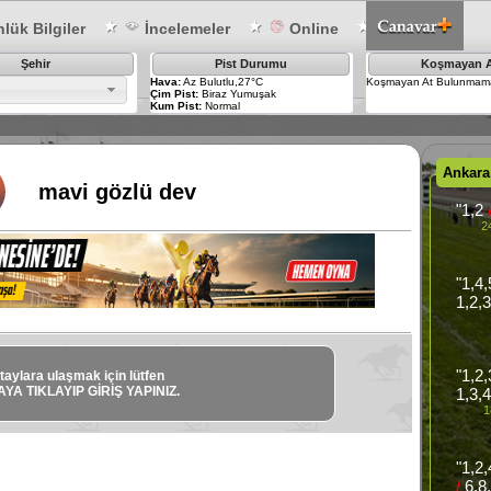
lük Bilgiler
İncelemeler
Online
Şehir
Pist Durumu
Koşmayan A
Hava:
Az Bulutlu,27°C
Koşmayan At Bulunmama
Çim Pist:
Biraz Yumuşak
Kum Pist:
Normal
Ankara
mavi gözlü dev
"1,2
2
"1,4
1,2,
"1,2,
taylara ulaşmak için lütfen
YA TIKLAYIP GİRİŞ YAPINIZ.
1,3,
1
"1,2
/
6,8,