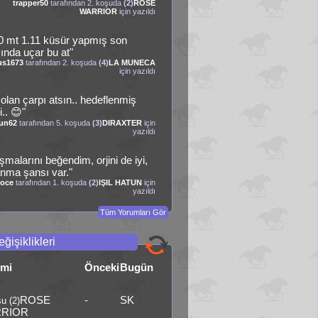
trapper50
tarafından 2. koşuda
(2)
ROSE
WARRIOR
için yazıldı
0 mt 1.11 küsür yapmış son
şında uçar bu at"
us1673
tarafından 2. koşuda
(4)
LA MUNECA
için yazıldı
 olan çarpı atsın.. hedeflenmiş
.. 😊"
fun62
tarafından 5. koşuda
(3)
DIRAXTER
için
yazıldı
şmalarını beğendim, orjini de iyi,
nma şansı var."
oce
tarafından 1. koşuda
(2)
IŞIL HATUN
için
yazıldı
Tüm Yorumları Gör
ğişiklikleri
smi
Önceki
Bugün
ROSE
-
SK
u (2)
RIOR