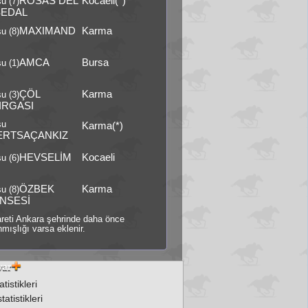
ROSAS DEL
Kocaeli(*)
u (7)
EDAL
MAXIMAND
Karma
u (8)
AMCA
Bursa
u (1)
ÇÖL
Karma
u (3)
IRGASI
şu
Karma(*)
ERTSAÇANKIZ
HEVSELİM
Kocaeli
u (6)
ÖZBEK
Karma
u (8)
NSESİ
şareti Ankara şehrinde daha önce
mışlığı varsa eklenir.
tistikleri
atistikleri