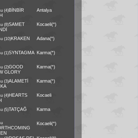
BİNBİR
Antalya
u (4)
İH
SAMET
Kocaeli(*)
u (8)
NDİ
KRAKEN
Adana(*)
u (10)
SYNTAGMA
Karma(*)
u (1)
GOOD
Karma(*)
u (2)
W GLORY
ALAMETİ
Karma(*)
u (3)
İKA
HEARTS
Kocaeli
u (4)
H
TATÇAĞ
Karma
u (5)
şu
Kocaeli(*)
ORTHCOMING
EEN