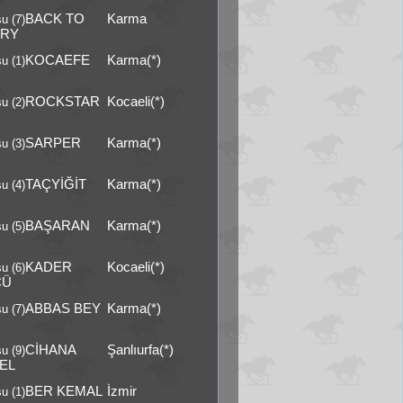
BACK TO
Karma
u (7)
RY
KOCAEFE
Karma(*)
u (1)
ROCKSTAR
Kocaeli(*)
u (2)
SARPER
Karma(*)
u (3)
TAÇYİĞİT
Karma(*)
u (4)
BAŞARAN
Karma(*)
u (5)
KADER
Kocaeli(*)
u (6)
CÜ
ABBAS BEY
Karma(*)
u (7)
CİHANA
Şanlıurfa(*)
u (9)
EL
BER KEMAL
İzmir
u (1)