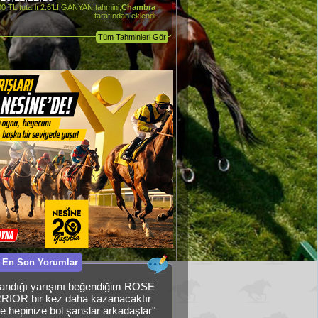
0 TL tutarlı 2.6'LI GANYAN tahmini,
Chambra
tarafından eklendi
Tüm Tahminleri Gör
 En Son Yorumlar
andığı yarışını beğendiğim ROSE
IOR bir kez daha kazanacaktır
e hepinize bol şanslar arkadaşlar"