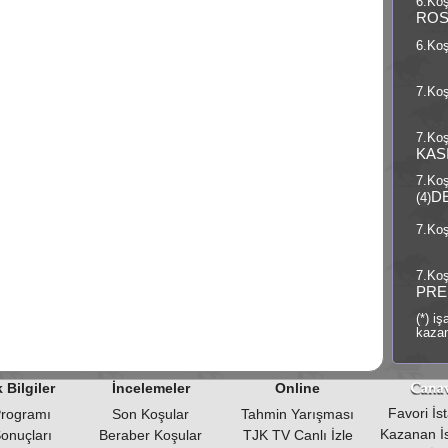
6.Koş
ROS
6.Koş
7.Koş
7.Koş
KAS
7.Ko
D
(4)
7.Koş
7.Koş
PRE
(*) i
kazan
 Bilgiler
İncelemeler
Online
Favori İsta
Programı
Son Koşular
Tahmin Yarışması
Kazanan İst
Sonuçları
Beraber Koşular
TJK TV Canlı İzle