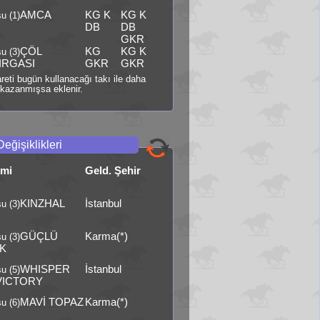
AMCA
KG K
KG K
u (1)
DB
DB
GKR
ÇÖL
KG
KG K
u (3)
IRGASI
GKR
GKR
şareti bugün kullanacağı takı ile daha
kazanmışsa eklenir.
Değişiklikleri
smi
Geld. Şehir
KINZHAL
İstanbul
u (3)
GÜÇLÜ
Karma(*)
u (3)
K
WHISPER
İstanbul
u (5)
VICTORY
MAVİ TOPAZ
Karma(*)
u (6)