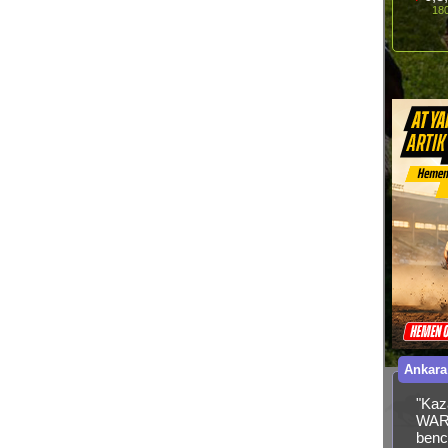
180
Ankara
"Kaz
WARR
benc