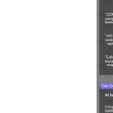
"120
yarı
durm
"yeri
sanki
tay
"Çalı
kaza
mug
Takı De
At İ
2.Koş
WAR