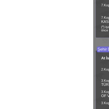
7.Koş
7.Koş
KAS
(*) i
önce 
Şehir 
At İ
2.Koş
3.Koş
TÜR
3.Koş
OF 
3.Koş