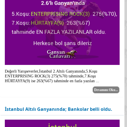
Değerli Yarışseverler,İstanbul 2.Altılı Ganyanında;5.Koşu
ENTERPRISING ROCK(3) 275(%70) tahminde,7.Koşu
HÜRTAYFA(9) ise 263(%67) tahminde en fazla yazılan ...
Devamını Oku...
İstanbul Altılı Ganyanında; Bankolar belli oldu.