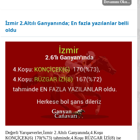
Devamını Oku...
İzmir 2.Altılı Ganyanında; En fazla yazılanlar belli
oldu
Değerli Yarışseverler,İzmir 2.Altılı Ganyanında;4.Koşu
KONÇİÇEK(6) 170(%73) tahminde,4.Koşu RÜZGAR İZİ(8) ise