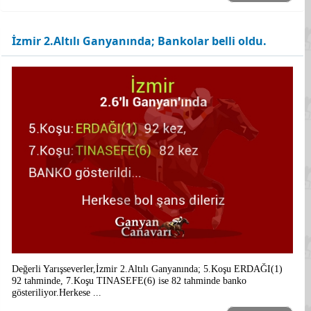
İzmir 2.Altılı Ganyanında; Bankolar belli oldu.
Değerli Yarışseverler,İzmir 2.Altılı Ganyanında; 5.Koşu ERDAĞI(1)
92 tahminde, 7.Koşu TINASEFE(6) ise 82 tahminde banko
gösteriliyor.Herkese ...