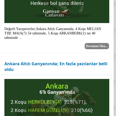
Değerli Yarışseverler,Ankara Altılı Ganyanında; 4.Koşu MELIAN
THE MAIA(7) 54 tahminde, 5.Koşu ARKANBERK(1) ise 40
tahminde ...
Devamını Oku...
Ankara Altılı Ganyanında; En fazla yazılanlar belli
oldu