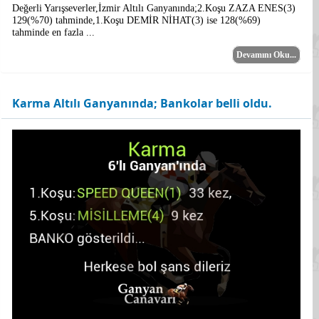
Değerli Yarışseverler,İzmir Altılı Ganyanında;2.Koşu ZAZA ENES(3)
129(%70) tahminde,1.Koşu DEMİR NİHAT(3) ise 128(%69)
tahminde en fazla ...
Devamını Oku...
Karma Altılı Ganyanında; Bankolar belli oldu.