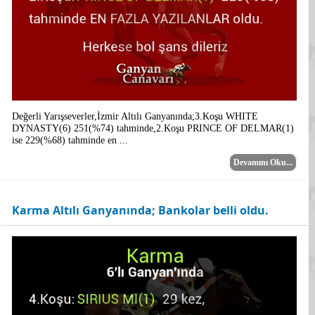
Değerli Yarışseverler,İzmir Altılı Ganyanında;3.Koşu WHITE
DYNASTY(6) 251(%74) tahminde,2.Koşu PRINCE OF DELMAR(1)
ise 229(%68) tahminde en ...
Devamını Oku...
Karma Altılı Ganyanında; Bankolar belli oldu.