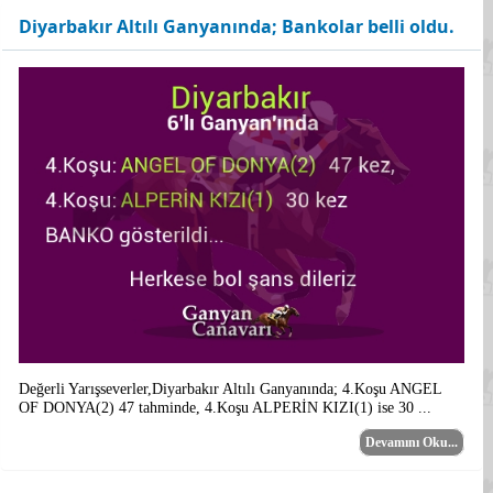
Diyarbakır Altılı Ganyanında; Bankolar belli oldu.
Değerli Yarışseverler,Diyarbakır Altılı Ganyanında; 4.Koşu ANGEL
OF DONYA(2) 47 tahminde, 4.Koşu ALPERİN KIZI(1) ise 30 ...
Devamını Oku...