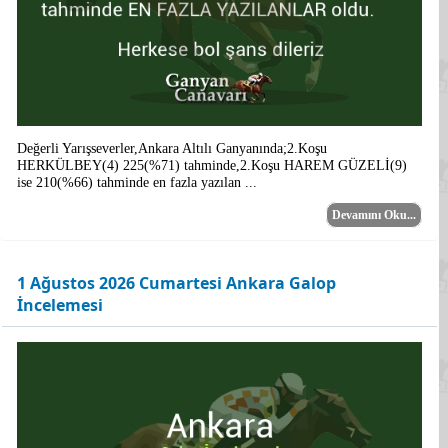
Değerli Yarışseverler,Ankara Altılı Ganyanında;2.Koşu
HERKÜLBEY(4) 225(%71) tahminde,2.Koşu HAREM GÜZELİ(9)
ise 210(%66) tahminde en fazla yazılan ...
Devamını Oku...
1 Ağustos 2026 Cumartesi Ankara Galop
İncelemesi