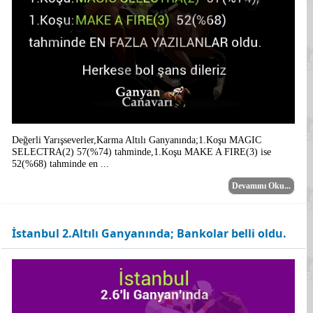
Değerli Yarışseverler,Karma Altılı Ganyanında;1.Koşu MAGIC
SELECTRA(2) 57(%74) tahminde,1.Koşu MAKE A FIRE(3) ise
52(%68) tahminde en ...
Devamını Oku...
İstanbul 2.Altılı Ganyanında; Bankolar belli oldu.