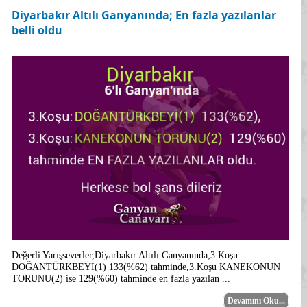
Diyarbakır Altılı Ganyanında; En fazla yazılanlar
belli oldu
Değerli Yarışseverler,Diyarbakır Altılı Ganyanında;3.Koşu
DOĞANTÜRKBEYİ(1) 133(%62) tahminde,3.Koşu KANEKONUN
TORUNU(2) ise 129(%60) tahminde en fazla yazılan ...
Devamını Oku...