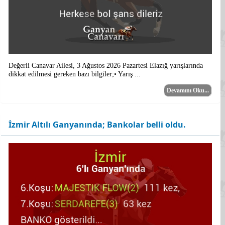
Değerli Canavar Ailesi, 3 Ağustos 2026 Pazartesi Elazığ yarışlarında
dikkat edilmesi gereken bazı bilgiler;• Yarış ...
Devamını Oku...
İzmir Altılı Ganyanında; Bankolar belli oldu.