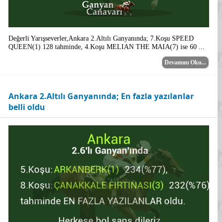
Değerli Yarışseverler,Ankara 2.Altılı Ganyanında; 7.Koşu SPEED
QUEEN(1) 128 tahminde, 4.Koşu MELIAN THE MAIA(7) ise 60 ...
Devamını Oku...
Ankara 2.Altılı Ganyanında; En fazla yazılanlar
belli oldu