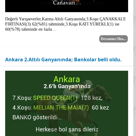
Değerli Yarışseverler,Karma Altılı Ganyanında;3.Koşu ÇANAKKALE
FIRTINASI(3) 62(%81) tahminde,3.Koşu KATI YÜREKLİ(1) ise
60(%78) tahminde en fazla ...
Devamını Oku...
Ankara 2.Altılı Ganyanında; Bankolar belli oldu.