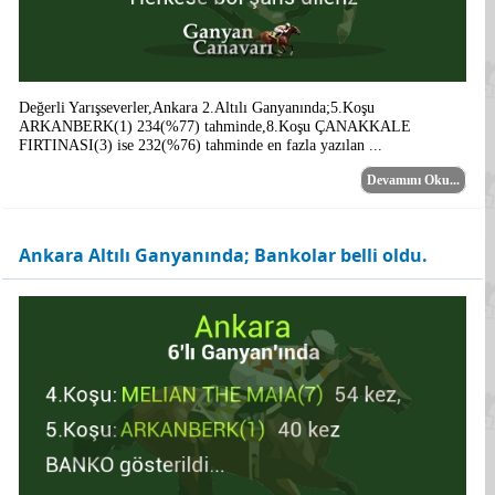
Değerli Yarışseverler,Ankara 2.Altılı Ganyanında;5.Koşu
ARKANBERK(1) 234(%77) tahminde,8.Koşu ÇANAKKALE
FIRTINASI(3) ise 232(%76) tahminde en fazla yazılan ...
Devamını Oku...
Ankara Altılı Ganyanında; Bankolar belli oldu.