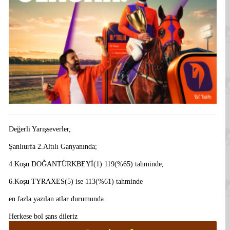
Değerli Yarışseverler,
Şanlıurfa 2.Altılı Ganyanında;
4.Koşu DOĞANTÜRKBEYİ(1) 119(%65) tahminde,
6.Koşu TYRAXES(5) ise 113(%61) tahminde
en fazla yazılan atlar durumunda.
Herkese bol şans dileriz