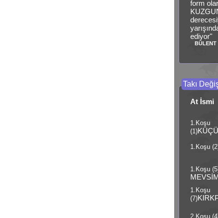
form olar
KUZGUNİ
derecesi
yarışında
ediyor"
BÜLENT
Takı Değiş
At İsmi
1.Koşu
KÜÇ
(1)
1.Koşu (2
1.Koşu (5
MEVSİM
1.Koşu
KIRK
(7)
2.Koşu (4