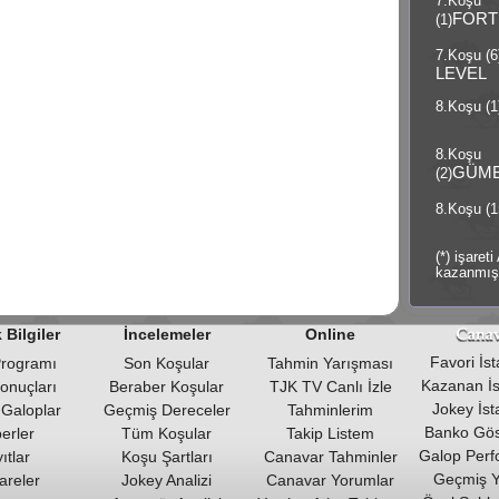
7.Koşu
FORT
(1)
7.Koşu (6
LEVEL
8.Koşu (1
8.Koşu
GÜM
(2)
8.Koşu (1
(*) işare
kazanmışl
Bilgiler
İncelemeler
Online
Favori İsta
Programı
Son Koşular
Tahmin Yarışması
Kazanan İst
Sonuçları
Beraber Koşular
TJK TV Canlı İzle
Jokey İsta
Galoplar
Geçmiş Dereceler
Tahminlerim
Banko Göst
erler
Tüm Koşular
Takip Listem
Galop Perf
ıtlar
Koşu Şartları
Canavar Tahminler
Geçmiş Y
areler
Jokey Analizi
Canavar Yorumlar