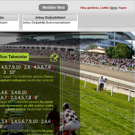
Modüler Mod
Hoş geldiniz, Lütfen
Giriş
Yapın
lar
Jokey Değişiklikleri
×
tadır
Jokey Değişikliği Bulunmamaktadır
 Son Tahminler
/
4,5,7,9,10
/
2,6
/
4,5,6,7,8
/
7
/
3
/
10"
L tutarlı 7'Lİ GANYAN tahmini,
Toros
kaplani nalkapon
tarafından eklendi
,4,6
/
3,4,6,10
/
5,6,7
/
2,3,4,5,7,8
/
6"
utarlı 6'LI GANYAN tahmini,
bu birim
oyun oynayanın ya aklı yoktur yada
parası çoktur
tarafından eklendi
,3,4
/
1,4,5,6,7,9,10
/
2,4,6
/
8"
 tutarlı 6'LI GANYAN tahmini,
Hoştay
tarafından eklendi