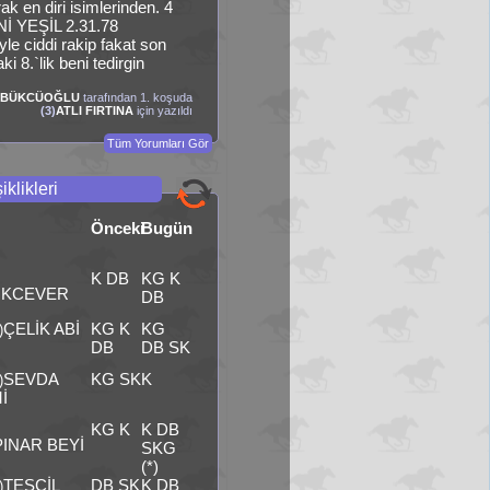
ak en diri isimlerinden. 4
 YEŞİL 2.31.78
yle ciddi rakip fakat son
ki 8.`lik beni tedirgin
 BÜKCÜOĞLU
tarafından 1. koşuda
(3)
ATLI FIRTINA
için yazıldı
Tüm Yorumları Gör
iklikleri
Önceki
Bugün
K DB
KG K
ÜKCEVER
DB
ÇELİK ABİ
KG K
KG
)
DB
DB SK
SEVDA
KG SK
K
)
İ
KG K
K DB
PINAR BEYİ
SKG
(*)
TESCİL
DB SK
K DB
)