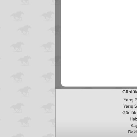
Günlük 
Yarış 
Yarış 
Günlük 
Hab
Kay
Dekl