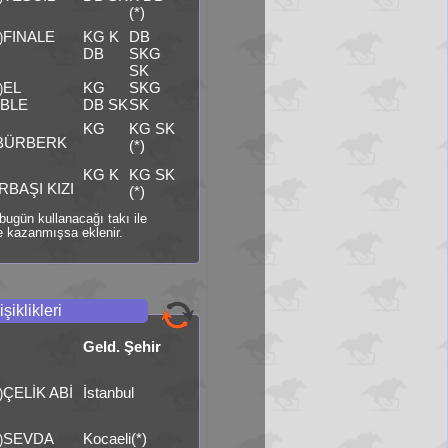
(*)
FINALE
KG K
DB
)
DB
SKG
SK
EL
KG
SKG
)
BLE
DB SK
SK
KG
KG SK
BÜRBERK
(*)
KG K
KG SK
BAŞI KIZI
(*)
i bugün kullanacağı takı ile
 kazanmışsa eklenir.
şiklikleri
Geld. Şehir
ÇELİK ABİ
İstanbul
)
SEVDA
Kocaeli(*)
)