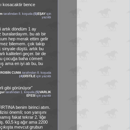
kı kosacaktir bence
am
tarafından 8. koşuda
(5)
EŞAY
için
yazıldı
bi artık döndüm 1 ay
z buralardayım. bu atı bir
kum hep merak ettim gelir
mez bilemem. çok takip
 sinyale düştü. artık bu
arlı kaliteleri geçer. bir de
bu çocuğa baha cömert
ş ama en iyi atı bu, bu
"
ROBİN CUMA
tarafından 8. koşuda
(4)
DİSTİLE
için yazıldı
rli gibi görünüyor"
gur
tarafından 1. koşuda
(5)
VARLIK
EFESİ
için yazıldı
FIRTINA benim birinci atım.
izisi önemli; son yarışını
mış fakat tekrar 2.`liğe
ş. 60,5 kg ağır ama 2200
çıkışta mevcut grubun