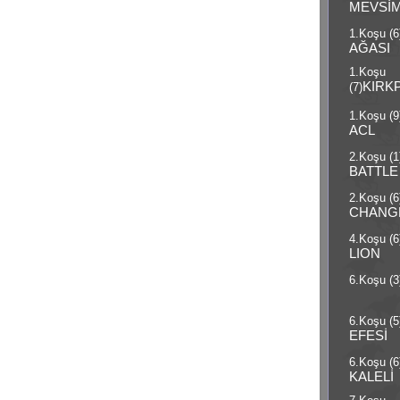
MEVSİM
1.Koşu (6
AĞASI
1.Koşu
KIRK
(7)
1.Koşu (9
ACL
2.Koşu (1
BATTLE
2.Koşu (6
CHANG
4.Koşu (6
LION
6.Koşu (3
6.Koşu (5
EFESİ
6.Koşu (6
KALELİ