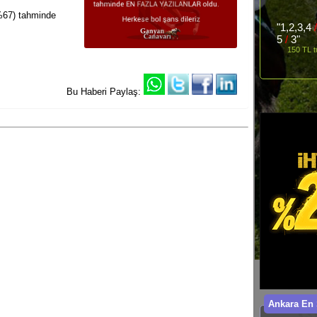
67) tahminde
"1,2,3,4
5
/
3"
150 TL t
Bu Haberi Paylaş:
Ankara En