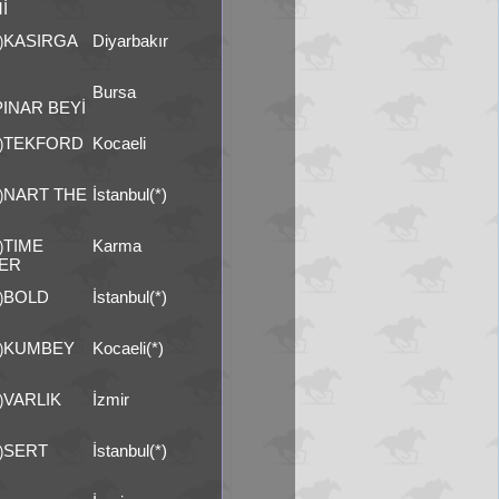
İ
KASIRGA
Diyarbakır
)
Bursa
PINAR BEYİ
TEKFORD
Kocaeli
)
NART THE
İstanbul(*)
)
TIME
Karma
)
ER
BOLD
İstanbul(*)
)
KUMBEY
Kocaeli(*)
)
VARLIK
İzmir
)
SERT
İstanbul(*)
)