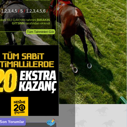
/
1,2,3,4,5
/
5
/
1,2,3,4,5,6
/
utarlı 6'LI GANYAN tahmini,
BIRAKIN
GİTSİNN
tarafından eklendi
Tüm Tahminleri Gör
 Son Yorumlar