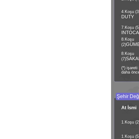
4.Koşu (3
DUTY
7.Koşu (5
INTOCA
8.Koşu
GÜM
(2)
8.Koşu
SAKAR
(7)
(*) işaret
daha önce
Şehir Deği
At İsmi
1.Koşu (2
1.Koşu (5