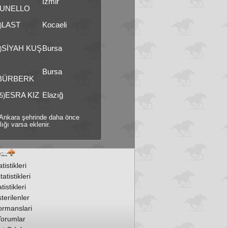
İzmir
UNELLO
LAST
Kocaeli
)
SİYAH KUŞ
Bursa
)
Bursa
BÜRBERK
ESRA KIZ
Elazığ
5)
ti Ankara şehrinde daha önce
ığı varsa eklenir.
tistikleri
atistikleri
tistikleri
erilenler
ormanslari
orumlar