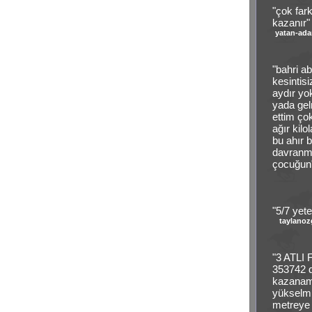
"çok far
kazanır"
yatan-ad
"bahri a
kesintisi
aydır yo
yada gel
ettim çok
ağır kilol
bu ahır 
davranmı
çocuğun
"5/7 yete
taylanoz
"3 ATLI 
353742 d
kazanama
yükselmi
metreye 