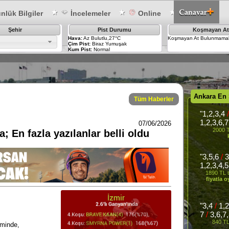
lük Bilgiler
İncelemeler
Online
Şehir
Pist Durumu
Koşmayan At
Hava:
Az Bulutlu,27°C
Koşmayan At Bulunmamak
Çim Pist:
Biraz Yumuşak
Kum Pist:
Normal
Ankara En
Tüm Haberler
"1,2,3,4
1,2,3,6,
07/06/2026
2000 T
a; En fazla yazılanlar belli oldu
"3,5,6
/
3
1,2,3,4,
1890 TL t
fiyatla 
"3,4
/
1,2
7
/
3,6,7,
840 TL
minde,