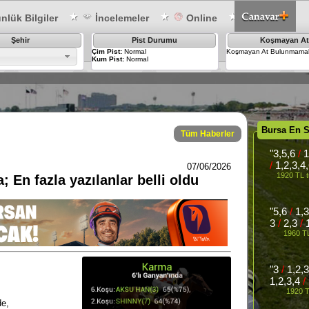
lük Bilgiler
İncelemeler
Online
Şehir
Pist Durumu
Koşmayan At
Çim Pist:
Normal
Koşmayan At Bulunmamak
Kum Pist:
Normal
Bursa En 
Tüm Haberler
"3,5,6
/
1
/
1,2,3,4
07/06/2026
1920 TL t
 En fazla yazılanlar belli oldu
"5,6
/
1,3
3
/
2,3
/
1
1960 TL
"3
/
1,2,3
1,2,3,4
/
1920 T
de,