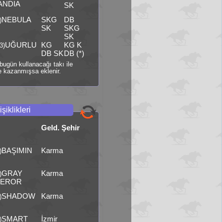
ANDIA
SK
NEBULA
SKG
DB
)
SK
SKG
SK
UĞURLU
KG
KG K
3)
N
DB SK
DB (*)
i bugün kullanacağı takı ile
 kazanmışsa eklenir.
şiklikleri
Geld. Şehir
BAŞIMIN
Karma
)
GRAY
Karma
)
EROR
SHADOW
Karma
)
SMART
İzmir
)