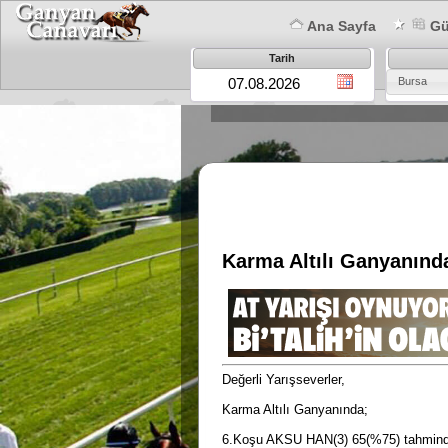
Ana Sayfa
Gün
Tarih
Bursa
Karma Altılı Ganyanında;
Değerli Yarışseverler,
Karma Altılı Ganyanında;
6.Koşu AKSU HAN(3) 65(%75) tahmin