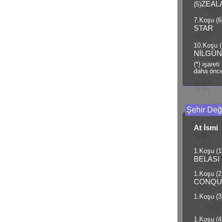
ZEAL
(5)
7.Koşu (6
STAR
10.Koşu (
NİLGÜ
(*) işaret
daha önce
Şehir Deği
At İsmi
1.Koşu (1
BELASI
1.Koşu (2
CONQU
1.Koşu (3
1.Koşu (4