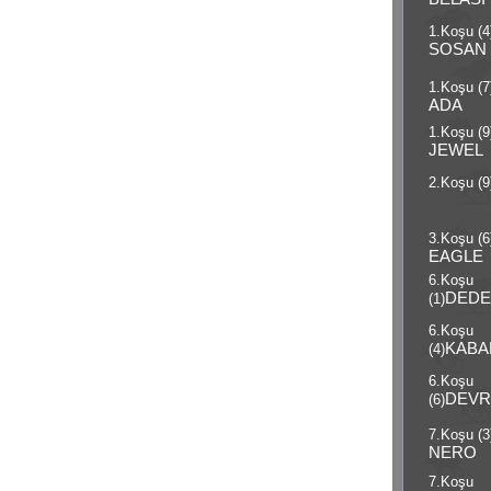
1.Koşu (4
SOSAN
1.Koşu (7
ADA
1.Koşu (9
JEWEL
2.Koşu (9
3.Koşu (6
EAGLE
6.Koşu
DEDE
(1)
6.Koşu
KABA
(4)
6.Koşu
DEVR
(6)
7.Koşu (3
NERO
7.Koşu