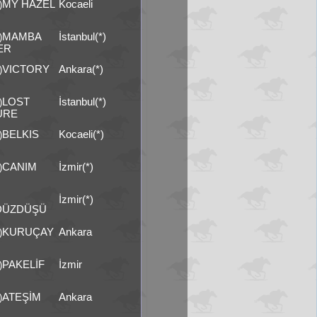
MY HAZEL
Kocaeli
)
MAMBA
İstanbul(*)
)
ER
VICTORY
Ankara(*)
)
LOST
İstanbul(*)
)
URE
BELKIS
Kocaeli(*)
)
CANIM
İzmir(*)
)
İzmir(*)
DÜZDÜŞÜ
KURUÇAY
Ankara
)
PAKELİF
İzmir
)
ATEŞİM
Ankara
)