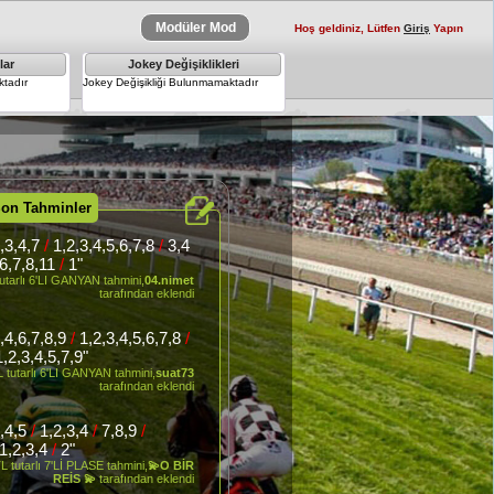
Modüler Mod
Hoş geldiniz, Lütfen
Giriş
Yapın
lar
Jokey Değişiklikleri
×
tadır
Jokey Değişikliği Bulunmamaktadır
Son Tahminler
,3,4,7
/
1,2,3,4,5,6,7,8
/
3,4
,6,7,8,11
/
1"
utarlı 6'LI GANYAN tahmini,
04.nimet
tarafından eklendi
,4,6,7,8,9
/
1,2,3,4,5,6,7,8
/
,2,3,4,5,7,9"
 tutarlı 6'LI GANYAN tahmini,
suat73
tarafından eklendi
,4,5
/
1,2,3,4
/
7,8,9
/
1,2,3,4
/
2"
L tutarlı 7'Lİ PLASE tahmini,
💫O BİR
REİS 💫
tarafından eklendi