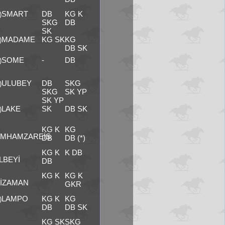
SMART
DB
KG K
)
SKG
DB
SK
MADAME
KG SK
KG
)
DB SK
SOME
-
DB
)
ULUBEY
DB
SKG
)
SKG
SK YP
SK YP
LAKE
SK
DB SK
)
KG K
KG
MHAMZAREİS
DB
DB (*)
KG K
K DB
LBEYİ
DB
KG K
KG K
İZAMAN
GKR
LAMPO
KG K
KG
)
DB
DB SK
KG SK
SKG