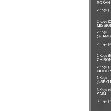
SOSAN
2.Koşu (1
2.Koşu (2
MISSIO
2.Koşu
LAMB
(3)
2.Koşu (4
2.Koşu (5
CHIRO
2.Koşu (7
MULIE
3.Koşu
BEYL
(3)
3.Koşu (4
SAİM
3.Koşu (7