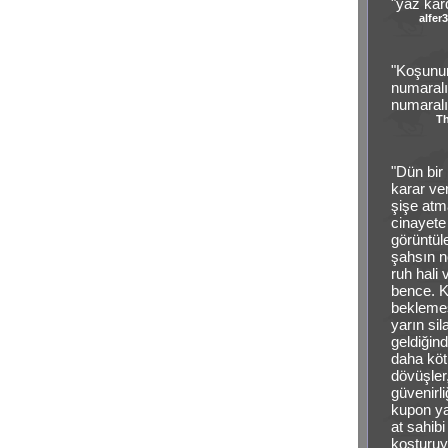
"yaz kar
alfer
"Koşunun
numaralı
numaralı
T
"Dün bir
karar ve
şişe atm
cinayete
görüntül
şahsın ne
ruh hali
bence. K
beklemes
yarın sil
geldiğin
daha köt
dövüşler,
güvenirl
kupon yap
at sahib
koşturuyo