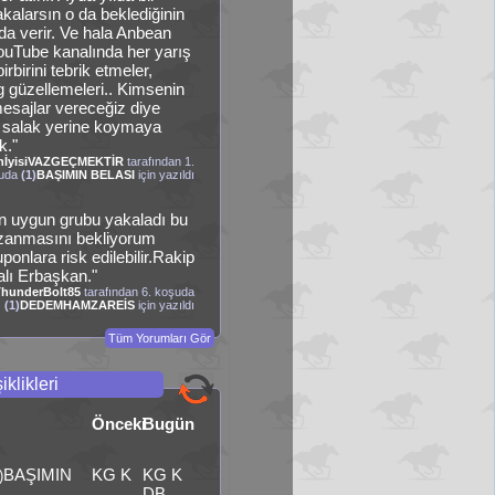
kalarsın o da beklediğinin
nda verir. Ve hala Anbean
uTube kanalında her yarış
irbirini tebrik etmeler,
 güzellemeleri.. Kimsenin
esajlar vereceğiz diye
ı salak yerine koymaya
k."
nİyisiVAZGEÇMEKTİR
tarafından 1.
uda
(1)
BAŞIMIN BELASI
için yazıldı
n uygun grubu yakaladı bu
zanmasını bekliyorum
onlara risk edilebilir.Rakip
lı Erbaşkan."
ThunderBolt85
tarafından 6. koşuda
(1)
DEDEMHAMZAREİS
için yazıldı
Tüm Yorumları Gör
iklikleri
Önceki
Bugün
BAŞIMIN
KG K
KG K
)
DB