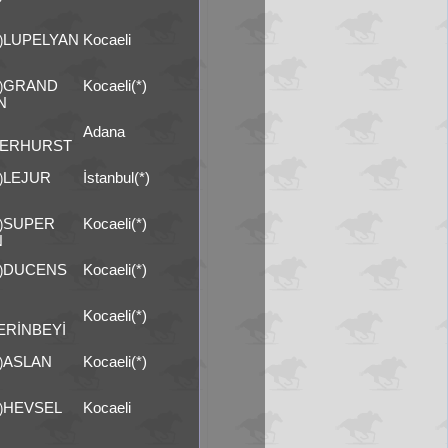
LUPELYAN
Kocaeli
)
GRAND
Kocaeli(*)
)
N
Adana
ERHURST
LEJUR
İstanbul(*)
)
SUPER
Kocaeli(*)
)
N
DUCENS
Kocaeli(*)
)
R
Kocaeli(*)
ERİNBEYİ
ASLAN
Kocaeli(*)
)
HEVSEL
Kocaeli
)