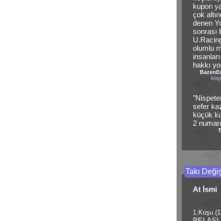
kupon ya
çok altı
denen Yo
sonrası b
U.Racing
olumlu m
insanlar
hakkı yo
BazenE
koş
"Nispete
sefer ka
küçük kup
2 numara
Takı Değiş
At İsmi
1.Koşu (1
BELASI