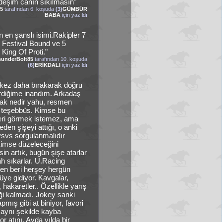
deşim canın sıkılmasın"
35
tarafından 6. koşuda
(3)
GÜMBÜR
BABA
için yazıldı
 en şanslı isimi.Rakipler 7
 Festival Bound ve 5
 King Of Proti."
hunderBolt85
tarafından 10. koşuda
(6)
ERİKDALI
için yazıldı
 kez daha bırakarak doğru
rdiğime inandım. Arkadaş
ak nedir yahu, resmen
 teşebbüs. Kimse bu
eri görmek istemez, ama
den şişeyi attığı, o anki
 vsvs sorgulanmalıdır
imse düzeleceğini
in artık, bugün şişe atarlar
ah sıkarlar. U.Racing
den beri herşey hergün
üye gidiyor. Kavgalar,
 hakaretler.. Özellikle yarış
iği kalmadı. Jokey sanki
mış gibi at biniyor, favori
i aynı şekilde kayba
r atını. Ayda yılda bir