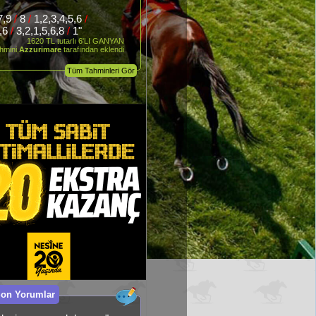
,7,9
/
8
/
1,2,3,4,5,6
/
5,6
/
3,2,1,5,6,8
/
1"
1620 TL tutarlı 6'LI GANYAN
hmini,
Azzurimare
tarafından eklendi
Tüm Tahminleri Gör
Son Yorumlar