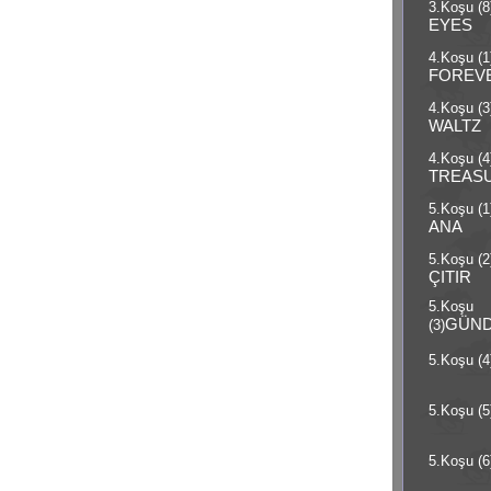
3.Koşu (8
EYES
4.Koşu (1
FOREV
4.Koşu (3
WALTZ
4.Koşu (4
TREAS
5.Koşu (1
ANA
5.Koşu (2
ÇITIR
5.Koşu
GÜN
(3)
5.Koşu (4
5.Koşu (5
5.Koşu (6