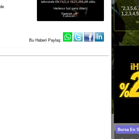
nde
"2,3,5,6
1,2,3,4,
ta
Bu Haberi Paylaş:
Bursa En 