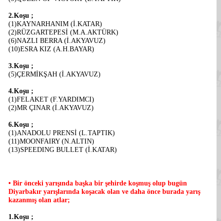
2.Koşu ;
(1)KAYNARHANIM (İ.KATAR)
(2)RÜZGARTEPESİ (M.A.AKTÜRK)
(6)NAZLI BERRA (İ.AKYAVUZ)
(10)ESRA KIZ (A.H.BAYAR)
3.Koşu ;
(5)ÇERMİKŞAH (İ.AKYAVUZ)
4.Koşu ;
(1)FELAKET (F.YARDIMCI)
(2)MR ÇINAR (İ.AKYAVUZ)
6.Koşu ;
(1)ANADOLU PRENSİ (L.TAPTIK)
(11)MOONFAIRY (N.ALTIN)
(13)SPEEDING BULLET (İ.KATAR)
• Bir önceki yarışında başka bir şehirde koşmuş olup bugün
Diyarbakır yarışlarında koşacak olan ve daha önce burada yarış
kazanmış olan atlar;
1.Koşu ;