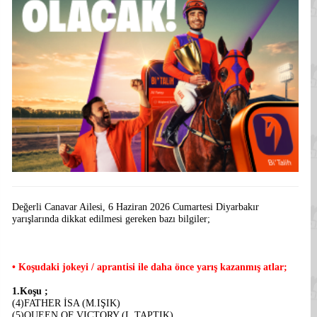
Değerli Canavar Ailesi, 6 Haziran 2026 Cumartesi Diyarbakır
yarışlarında dikkat edilmesi gereken bazı bilgiler;
• Koşudaki jokeyi / aprantisi ile daha önce yarış kazanmış atlar;
1.Koşu ;
(4)FATHER İSA (M.IŞIK)
(5)QUEEN OF VICTORY (L.TAPTIK)