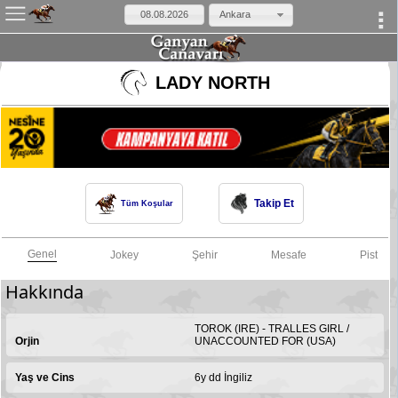
Ankara
×
LADY NORTH
Takip Et
Tüm Koşular
Genel
Jokey
Şehir
Mesafe
Pist
Hakkında
TOROK (IRE) - TRALLES GIRL /
Orjin
UNACCOUNTED FOR (USA)
Yaş ve Cins
6y dd İngiliz