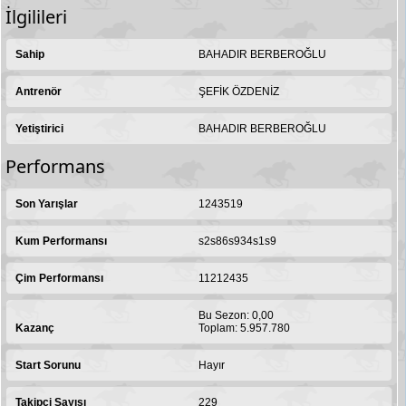
İlgilileri
Sahip
BAHADIR BERBEROĞLU
Antrenör
ŞEFİK ÖZDENİZ
Yetiştirici
BAHADIR BERBEROĞLU
Performans
Son Yarışlar
1243519
Kum Performansı
s2s86s934s1s9
Çim Performansı
11212435
Bu Sezon: 0,00
Kazanç
Toplam: 5.957.780
Start Sorunu
Hayır
Takipçi Sayısı
229