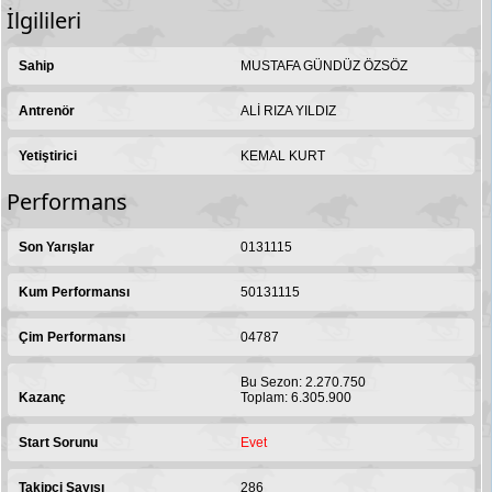
İlgilileri
Sahip
MUSTAFA GÜNDÜZ ÖZSÖZ
Antrenör
ALİ RIZA YILDIZ
Yetiştirici
KEMAL KURT
Performans
Son Yarışlar
0131115
Kum Performansı
50131115
Çim Performansı
04787
Bu Sezon: 2.270.750
Kazanç
Toplam: 6.305.900
Start Sorunu
Evet
Takipçi Sayısı
286