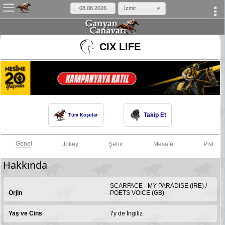
İzmir
×
CIX LIFE
Takip Et
Tüm Koşular
Genel
Jokey
Şehir
Mesafe
Pist
Hakkında
SCARFACE - MY PARADISE (IRE) /
Orjin
POETS VOICE (GB)
Yaş ve Cins
7y de İngiliz