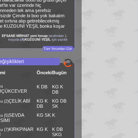
t’te var üzerinde hiç
nmeden tek ama şerefsiz
fsizdir Çimde bi boo yok bakalım
t sırtına alıp getirebilecekmiş
e KUZGUNİ YEŞİL bonka koşar
EFSANE MİRHAT yeni hesap
tarafından 1.
koşuda
(4)
KUZGUNİ YEŞİL
için yazıldı
Tüm Yorumları Gör
ğişiklikleri
smi
Önceki
Bugün
şu
K DB
KG K
ÜÇÜKCEVER
DB
ÇELİK ABİ
KG K
KG DB
u (2)
DB
SK
SEVDA
KG SK
K
u (5)
SİMİ
KIRKPINAR
KG K
K DB
u (7)
İ
SKG