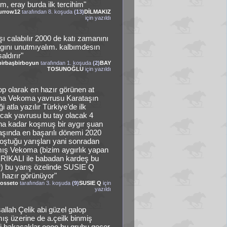
m, eray burda ilk tercihim"
urrow12
tarafından 8. koşuda
(13)
DİLMAKIZ
için yazıldı
şı calabılır 2000 de katı zamanını
ıgını unutmıyalım. kalbımdesın
aldırır"
birbaşbirboyun
tarafından 1. koşuda
(2)
BAY
TOSUNOĞLU
için yazıldı
op olarak en hazır görünen at
na Vekoma yavrusu Karataşın
ği atla yazılır Türkiye’de ilk
cak yavrusu bu tay olacak 4
na kadar koşmuş bir aygır şuan
aşında en başarılı dönemi 2020
koştuğu yarışları yani sonradan
mış Vekoma (bizim aygırlık yapan
IKALI ile babadan kardeş bu
r) bu yarış özelinde SUSIE Q
 hazır görünüyor"
rosseto
tarafından 3. koşuda
(9)
SUSIE Q
için
yazıldı
allah Çelik abi güzel galop
ış üzerine de a.çeilk binmiş
i bakacaklar oooo bu grubu geçer