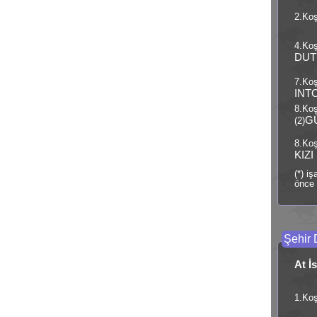
2.Koş
4.Koş
DUT
7.Koş
INT
8.Ko
G
(2)
8.Koş
KIZI
(*) i
önce 
Şehir 
At İ
1.Koş