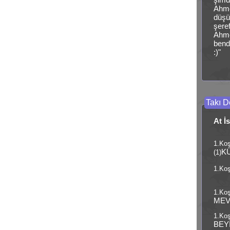
Ahme
düşü
şere
Ahme
bend
:)"
Takı De
At İ
1.Ko
K
(1)
1.Koş
1.Koş
MEV
1.Koş
BEY