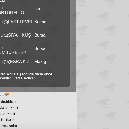
ELİ
şu
İzmir
ORTUNELLO
LAST LEVEL
Kocaeli
u (6)
SİYAH KUŞ
Bursa
u (1)
şu
Bursa
ÜMBÜRBERK
ESRA KIZ
Elazığ
u (15)
şareti Ankara şehrinde daha önce
mışlığı varsa eklenir.
tistikleri
atistikleri
tistikleri
terilenler
ormanslari