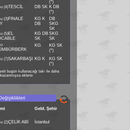
(*)
TESCİL
DB SK
K DB
u (4)
(*)
FINALE
KG K
DB
u (3)
Y
DB
SKG
SK
EL
KG DB
SKG
u (5)
OCABLE
SK
SK
şu
KG
KG SK
ÜMBÜRBERK
(*)
SAKARBAŞI
KG K
KG SK
u (7)
(*)
şareti bugün kullanacağı takı ile daha
kazanmışsa eklenir.
Değişiklikleri
smi
Geld. Şehir
ÇELİK ABİ
İstanbul
u (2)