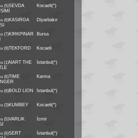
SEVDA
Kocaeli(*)
u (5)
SİMİ
KASIRGA
Diyarbakır
u (6)
SI
KIRKPINAR
Bursa
u (7)
İ
TEKFORD
Kocaeli
u (9)
NART THE
İstanbul(*)
u (1)
TLE
TIME
Karma
u (6)
ANGER
BOLD LION
İstanbul(*)
u (6)
KUMBEY
Kocaeli(*)
u (3)
VARLIK
İzmir
u (5)
Sİ
SERT
İstanbul(*)
u (6)