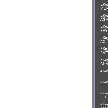
1.Koş
MEV
1.Koş
AĞA
1.Koş
BEY
1.Koş
ACL
2.Koş
BAT
2.Koş
CH
4.Koş
6.Koş
6.Koş
EFE
6.Koş