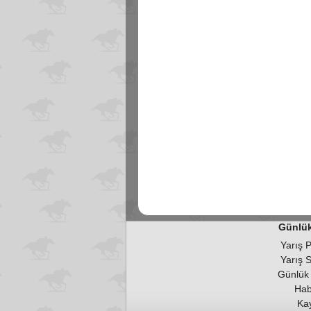
Günlük
Yarış 
Yarış 
Günlük
Hab
Kay