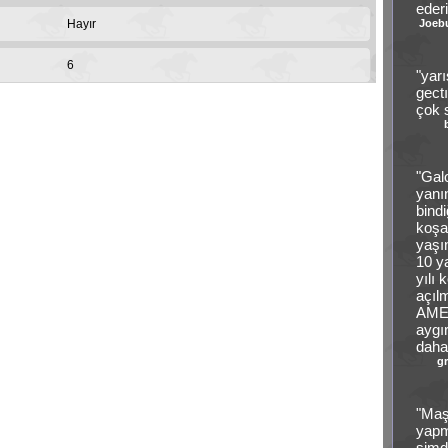
ederi
Hayır
Joeb
6
"yarı
gect
çok s
"Gal
yanı
bindi
koşa
yaşı
10 y
yılı 
açıl
AMER
aygı
daha
g
"Maş
yapm
şimd