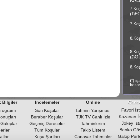
KAL
7.Ko
F
(1)
7.Koş
8.Koş
8.Ko
G
(2)
8.Koş
(*) i
kazan
 Bilgiler
İncelemeler
Online
Favori İsta
Programı
Son Koşular
Tahmin Yarışması
Kazanan İst
Sonuçları
Beraber Koşular
TJK TV Canlı İzle
Jokey İsta
 Galoplar
Geçmiş Dereceler
Tahminlerim
Banko Gös
erler
Tüm Koşular
Takip Listem
Galop Perf
ıtlar
Koşu Şartları
Canavar Tahminler