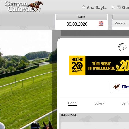
Ana Sayfa
Gün
Tarih
Ankara
Tüm
Genel
Jokey
Şehi
Hakkında