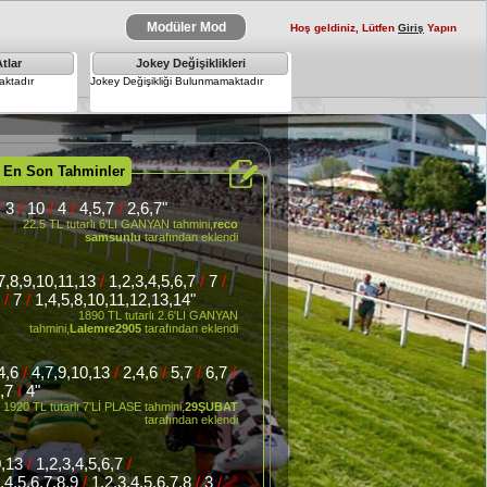
Modüler Mod
Hoş geldiniz, Lütfen
Giriş
Yapın
tlar
Jokey Değişiklikleri
×
ktadır
Jokey Değişikliği Bulunmamaktadır
 En Son Tahminler
/
3
/
10
/
4
/
4,5,7
/
2,6,7"
22.5 TL tutarlı 6'LI GANYAN tahmini,
reco
samsunlu
tarafından eklendi
,7,8,9,10,11,13
/
1,2,3,4,5,6,7
/
7
/
8
/
7
/
1,4,5,8,10,11,12,13,14"
1890 TL tutarlı 2.6'LI GANYAN
tahmini,
Lalemre2905
tarafından eklendi
,4,6
/
4,7,9,10,13
/
2,4,6
/
5,7
/
6,7
/
5,7
/
4"
Kardeşleri
1920 TL tutarlı 7'Lİ PLASE tahmini,
29ŞUBAT
tarafından eklendi
0,13
/
1,2,3,4,5,6,7
/
,4,5,6,7,8,9
/
1,2,3,4,5,6,7,8
/
3
/