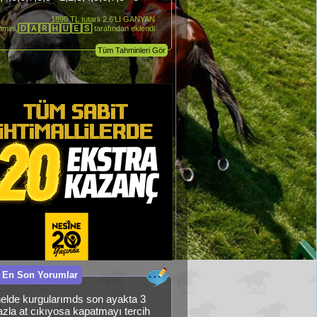
1890 TL tutarlı 2.6'LI GANYAN
hmini,
🄳🄰🅁🄷🅄🄴🅂
tarafından eklendi
Tüm Tahminleri Gör
 En Son Yorumlar
elde kurgularımds son ayakta 3
fazla at cıkıyosa kapatmayı tercih