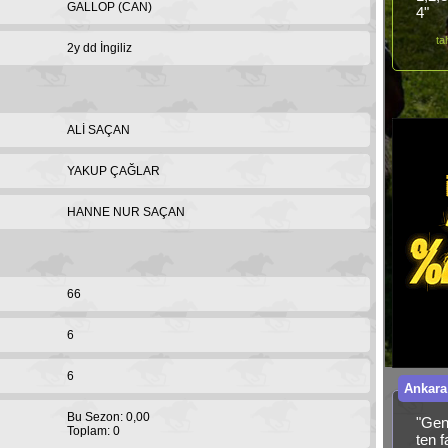
GALLOP (CAN)
4"
ta
2y dd İngiliz
ALİ SAÇAN
YAKUP ÇAĞLAR
HANNE NUR SAÇAN
66
6
6
Ankara
Bu Sezon: 0,00
"Gen
Toplam: 0
ten 