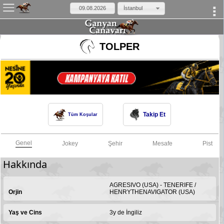
İstanbul
×
TOLPER
Takip Et
Tüm Koşular
Genel
Jokey
Şehir
Mesafe
Pist
Hakkında
AGRESIVO (USA) - TENERIFE /
Orjin
HENRYTHENAVIGATOR (USA)
Yaş ve Cins
3y de İngiliz