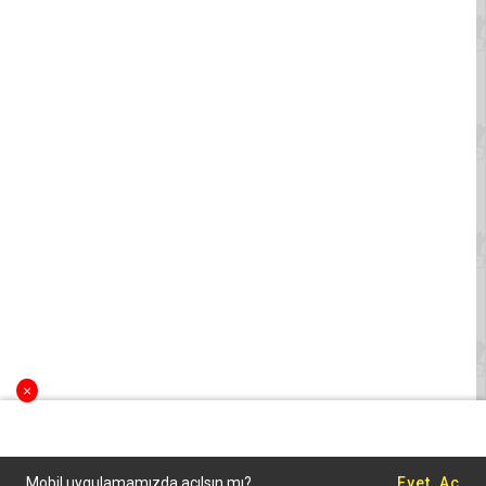
×
Mobil uygulamamızda açılsın mı?
Evet, Aç