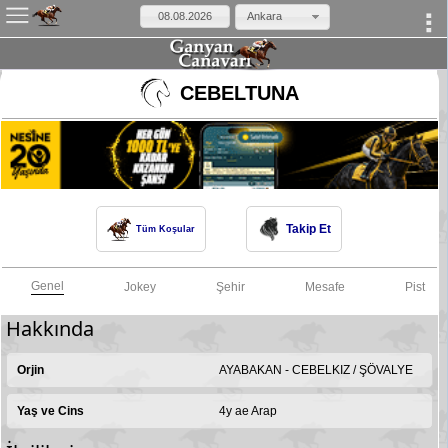
Ankara
×
CEBELTUNA
Takip Et
Tüm Koşular
Genel
Jokey
Şehir
Mesafe
Pist
Hakkında
Orjin
AYABAKAN - CEBELKIZ / ŞÖVALYE
Yaş ve Cins
4y ae Arap