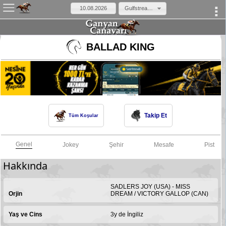
Gulfstream Park ABD
×
BALLAD KING
Takip Et
Tüm Koşular
Genel
Jokey
Şehir
Mesafe
Pist
Hakkında
SADLERS JOY (USA) - MISS
Orjin
DREAM / VICTORY GALLOP (CAN)
Yaş ve Cins
3y de İngiliz