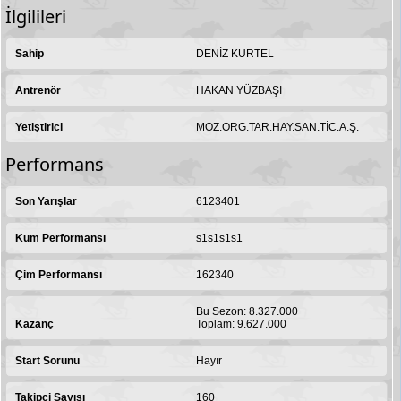
İlgilileri
Sahip
DENİZ KURTEL
Antrenör
HAKAN YÜZBAŞI
Yetiştirici
MOZ.ORG.TAR.HAY.SAN.TİC.A.Ş.
Performans
Son Yarışlar
6123401
Kum Performansı
s1s1s1s1
Çim Performansı
162340
Bu Sezon: 8.327.000
Kazanç
Toplam: 9.627.000
Start Sorunu
Hayır
Takipçi Sayısı
160