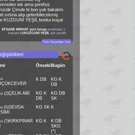
nmeden tek ama şerefsiz
fsizdir Çimde bi boo yok bakalım
t sırtına alıp getirebilecekmiş
e KUZGUNİ YEŞİL bonka koşar
EFSANE MİRHAT yeni hesap
tarafından 1.
koşuda
(4)
KUZGUNİ YEŞİL
için yazıldı
Tüm Yorumları Gör
ğişiklikleri
smi
Önceki
Bugün
şu
K DB
KG K
ÜÇÜKCEVER
DB
ÇELİK ABİ
KG K
KG DB
u (2)
DB
SK
SEVDA
KG SK
K
u (5)
SİMİ
KIRKPINAR
KG K
K DB
u (7)
İ
SKG
(*)