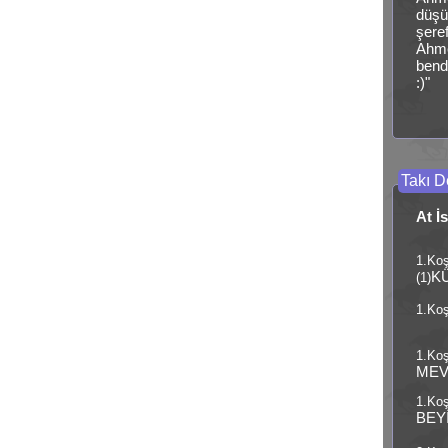
düşü
şere
Ahme
bend
:)"
Takı De
At İ
1.Ko
K
(1)
1.Koş
1.Koş
MEV
1.Koş
BEY