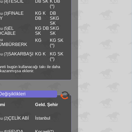
TESCİL
DB SK
K DB
u (4)
(*)
FINALE
KG K
DB
u (3)
Y
DB
SKG
SK
EL
KG DB
SKG
u (5)
OCABLE
SK
SK
şu
KG
KG SK
ÜMBÜRBERK
(*)
SAKARBAŞI
KG K
KG SK
u (7)
(*)
şareti bugün kullanacağı takı ile daha
kazanmışsa eklenir.
Değişiklikleri
smi
Geld. Şehir
ÇELİK ABİ
İstanbul
u (2)
SEVDA
Kocaeli(*)