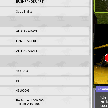
BUSHRANGER (IRE)
3y dd İngiliz
ALİ CAN ARACI
CANER AKGÜL
ALİ CAN ARACI
4631003
s6
Ankara
43100003
"Gen
Bu Sezon: 1.100.000
ten 
Toplam: 2.197.500
ederi