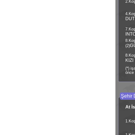
2.Koş
4.Koş
DUT
7.Koş
INT
8.Ko
G
(2)
8.Koş
KIZI
(*) i
önce 
Şehir 
At İ
1.Koş