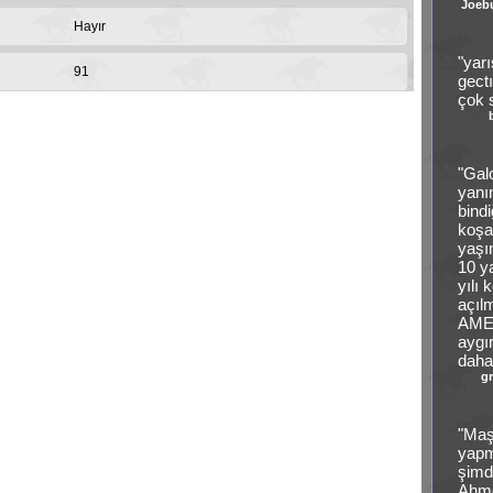
Joeb
Hayır
"yarı
91
gect
çok s
"Gal
yanı
bindi
koşa
yaşı
10 y
yılı 
açıl
AMER
aygı
daha
g
"Maş
yapm
şimd
Ahme