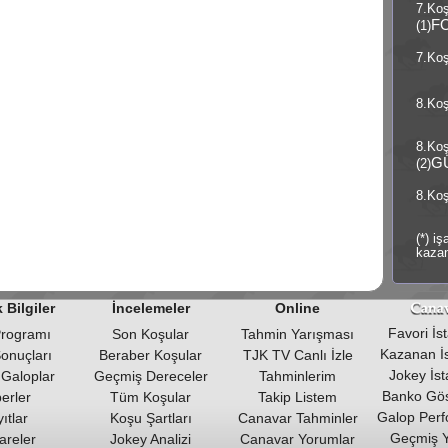
7.Ko
F
(1)
7.Koş
8.Koş
8.Ko
G
(2)
8.Koş
(*) i
kazan
 Bilgiler
İncelemeler
Online
Favori İsta
Programı
Son Koşular
Tahmin Yarışması
Kazanan İst
Sonuçları
Beraber Koşular
TJK TV Canlı İzle
Jokey İsta
 Galoplar
Geçmiş Dereceler
Tahminlerim
Banko Gös
erler
Tüm Koşular
Takip Listem
Galop Perf
ıtlar
Koşu Şartları
Canavar Tahminler
Geçmiş 
areler
Jokey Analizi
Canavar Yorumlar