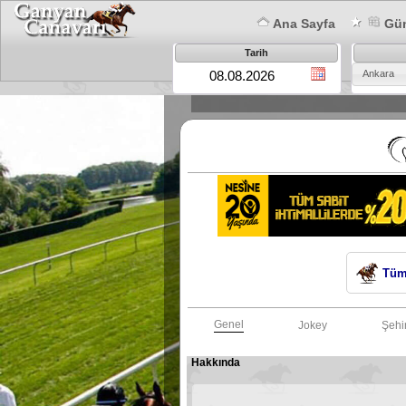
Ana Sayfa
Gün
Tarih
Ankara
Tüm
Genel
Jokey
Şehi
Hakkında