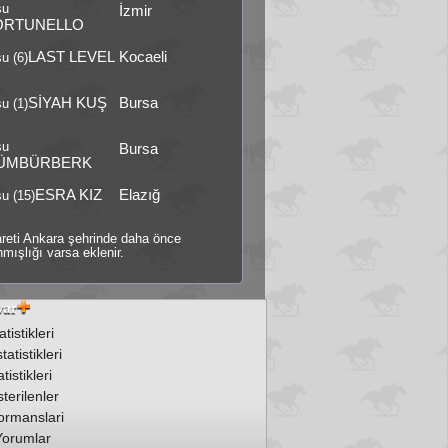
şu
İzmir
ORTUNELLO
LAST LEVEL
Kocaeli
u (6)
SİYAH KUŞ
Bursa
u (1)
şu
Bursa
ÜMBÜRBERK
ESRA KIZ
Elazığ
u (15)
şareti Ankara şehrinde daha önce
mışlığı varsa eklenir.
tistikleri
atistikleri
tistikleri
terilenler
ormanslari
Yorumlar