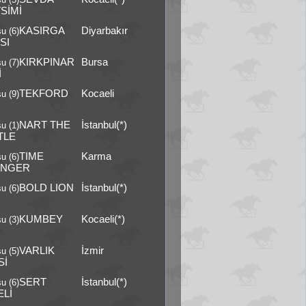
u (5)
SİMİ
KASIRGA
Diyarbakır
u (6)
SI
KIRKPINAR
Bursa
u (7)
İ
TEKFORD
Kocaeli
u (9)
NART THE
İstanbul(*)
u (1)
TLE
TIME
Karma
u (6)
ANGER
BOLD LION
İstanbul(*)
u (6)
KUMBEY
Kocaeli(*)
u (3)
VARLIK
İzmir
u (5)
Sİ
SERT
İstanbul(*)
u (6)
ELİ