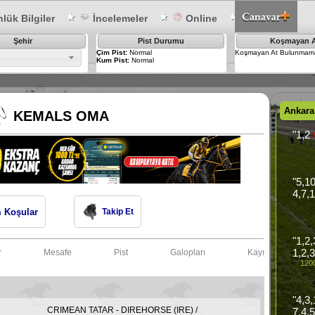
lük Bilgiler
İncelemeler
Online
Şehir
Pist Durumu
Koşmayan A
Çim Pist:
Normal
Koşmayan At Bulunmama
Kum Pist:
Normal
Ankara
KEMALS OMA
"1,2
"5,1
4,7,
 Koşular
Takip Et
"1,2
1,2,3
r
Mesafe
Pist
Galopları
Kayıtları
1200
"4,3,
CRIMEAN TATAR - DIREHORSE (IRE) /
7,4,