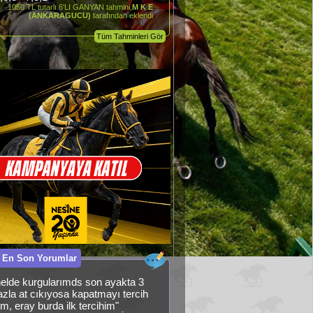
1050 TL tutarlı 6'LI GANYAN tahmini,
M K E
(ANKARAGUCU)
tarafından eklendi
Tüm Tahminleri Gör
 En Son Yorumlar
elde kurgularımds son ayakta 3
fazla at cıkıyosa kapatmayı tercih
m, eray burda ilk tercihim"