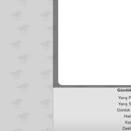
Günlük
Yarış 
Yarış 
Günlük
Hab
Kay
Dekl