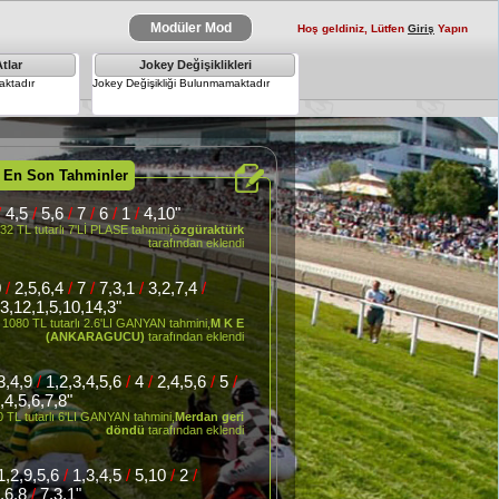
Modüler Mod
Hoş geldiniz, Lütfen
Giriş
Yapın
tlar
Jokey Değişiklikleri
×
ktadır
Jokey Değişikliği Bulunmamaktadır
 En Son Tahminler
/
4,5
/
5,6
/
7
/
6
/
1
/
4,10"
32 TL tutarlı 7'Lİ PLASE tahmini,
özgüraktürk
tarafından eklendi
0
/
2,5,6,4
/
7
/
7,3,1
/
3,2,7,4
/
13,12,1,5,10,14,3"
1080 TL tutarlı 2.6'LI GANYAN tahmini,
M K E
(ANKARAGUCU)
tarafından eklendi
,3,4,9
/
1,2,3,4,5,6
/
4
/
2,4,5,6
/
5
/
,4,5,6,7,8"
Kardeşleri
 TL tutarlı 6'LI GANYAN tahmini,
Merdan geri
döndü
tarafından eklendi
1,2,9,5,6
/
1,3,4,5
/
5,10
/
2
/
5,6,8
/
7,3,1"