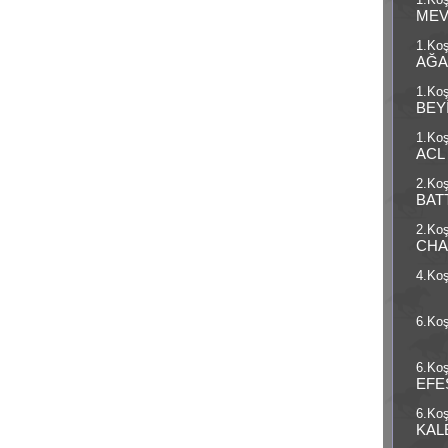
1.Koş
MEV
1.Koş
AĞA
1.Koş
BEY
1.Koş
ACL
2.Koş
BAT
2.Koş
CH
4.Koş
6.Koş
6.Koş
EFE
6.Koş
KAL