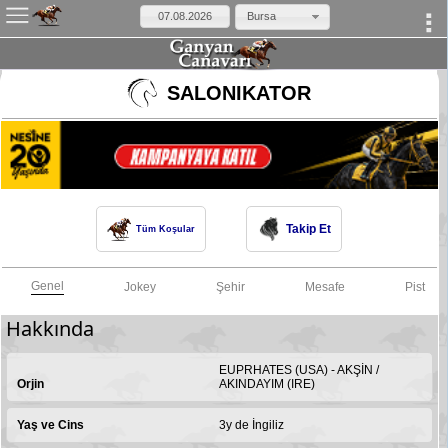
Bursa
×
SALONIKATOR
Takip Et
Tüm Koşular
Genel
Jokey
Şehir
Mesafe
Pist
Hakkında
EUPRHATES (USA) - AKŞİN /
Orjin
AKINDAYIM (IRE)
Yaş ve Cins
3y de İngiliz