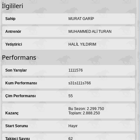
İlgilileri
Sahip
MURAT GARİP
Antrenör
MUHAMMED ALİ TURAN
Yetiştirici
HALİL YILDIRIM
Performans
Son Yarışlar
1111576
Kum Performansı
s31s111s766
Çim Performansı
55
Bu Sezon: 2.299.750
Kazanç
Toplam: 2.888.250
Start Sorunu
Hayır
Takipçi Sayısı
62