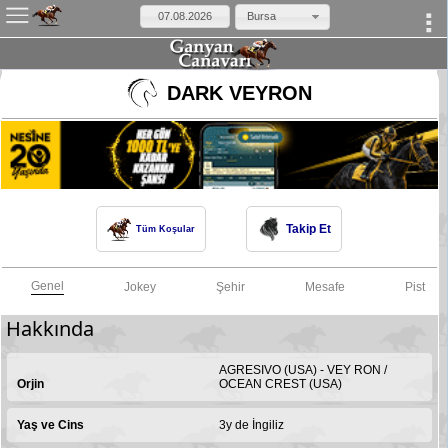
Bursa
×
DARK VEYRON
Takip Et
Tüm Koşular
Genel
Jokey
Şehir
Mesafe
Pist
Hakkında
AGRESIVO (USA) - VEY RON /
Orjin
OCEAN CREST (USA)
Yaş ve Cins
3y de İngiliz