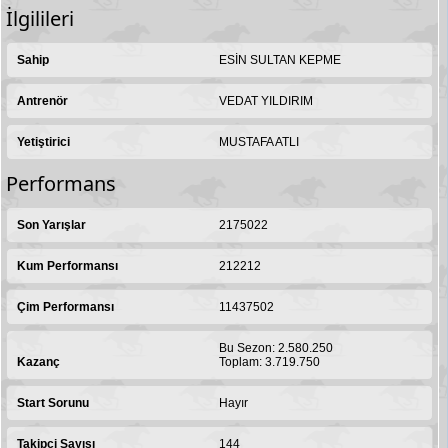
İlgilileri
Sahip
ESİN SULTAN KEPME
Antrenör
VEDAT YILDIRIM
Yetiştirici
MUSTAFA ATLI
Performans
Son Yarışlar
2175022
Kum Performansı
212212
Çim Performansı
11437502
Bu Sezon: 2.580.250
Kazanç
Toplam: 3.719.750
Start Sorunu
Hayır
Takipçi Sayısı
144