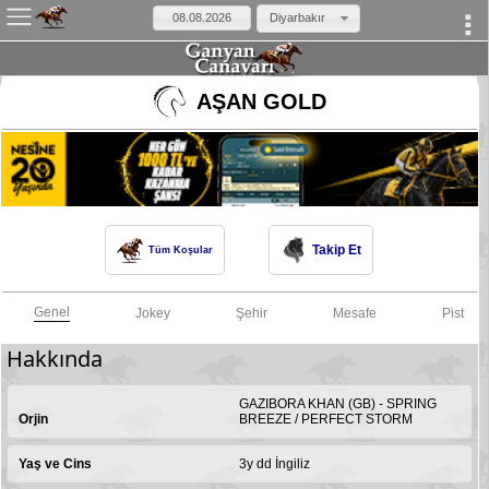
Diyarbakır
×
AŞAN GOLD
Takip Et
Tüm Koşular
Genel
Jokey
Şehir
Mesafe
Pist
Hakkında
GAZIBORA KHAN (GB) - SPRING
Orjin
BREEZE / PERFECT STORM
Yaş ve Cins
3y dd İngiliz