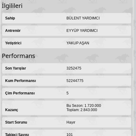
İlgilileri
Sahip
BÜLENT YARDIMCI
Antrenör
EYYÜP YARDIMCI
Yetiştirici
YAKUP AŞAN
Performans
Son Yarışlar
3252475
Kum Performansı
52244775
Çim Performansı
5
Bu Sezon: 1.720.000
Kazanç
Toplam: 2.843.000
Start Sorunu
Hayır
Takipçi Sayısı
101