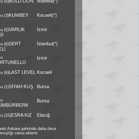
BOLD LION
İstanbul(*)
u (6)
KUMBEY
Kocaeli(*)
u (3)
VARLIK
İzmir
u (5)
Sİ
SERT
İstanbul(*)
u (6)
ELİ
şu
İzmir
ORTUNELLO
LAST LEVEL
Kocaeli
u (6)
SİYAH KUŞ
Bursa
u (1)
şu
Bursa
ÜMBÜRBERK
ESRA KIZ
Elazığ
u (15)
şareti Ankara şehrinde daha önce
mışlığı varsa eklenir.