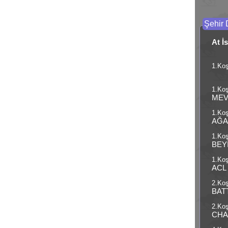
Şehir 
At İ
1.Koş
1.Koş
MEV
1.Koş
AĞA
1.Koş
BEY
1.Koş
ACL
2.Koş
BAT
2.Koş
CH