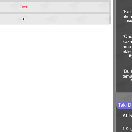
Evet
"Kaz
olma
131
Hor
"Önc
kaza
ama 
ekle
B
"Bu 
tam
Takı De
At İ
1.Ko