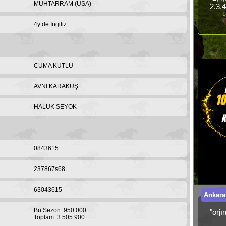
MUHTARRAM (USA)
2,3,
1
4y de İngiliz
CUMA KUTLU
AVNİ KARAKUŞ
HALUK SEYOK
0843615
237867s68
63043615
Ankara
Bu Sezon: 950.000
"orj
Toplam: 3.505.900