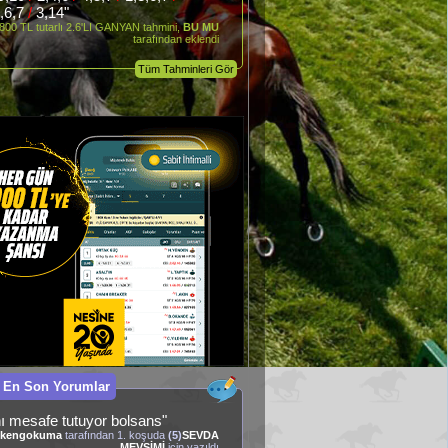
4,6,7
/
3,14"
800 TL tutarlı 2.6'LI GANYAN tahmini,
BU MU
tarafından eklendi
Tüm Tahminleri Gör
 En Son Yorumlar
ını mesafe tutuyor bolsans"
kengokuma
tarafından 1. koşuda
(5)
SEVDA
MEVSİMİ
için yazıldı