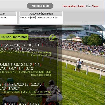
Modüler Mod
Hoş geldiniz, Lütfen
Giriş
Yapın
tlar
Jokey Değişiklikleri
×
ktadır
Jokey Değişikliği Bulunmamaktadır
 En Son Tahminler
2
/
1,2,3,4,5,6,7,8,9,10,11,12
/
3,4,6
/
4,5,7,8
/
1,2,3,6,7,8"
800 TL tutarlı 6'LI GANYAN tahmini,
buyuksay
tarafından eklendi
,3,4,5,6,7,8,9,10,11,12
/
2,6
/
6,7,8
/
3,6,7
/
3,4
/
3,13"
 TL tutarlı 2.6'LI GANYAN tahmini,
halil_0508
tarafından eklendi
,3
/
4
/
4,7,8,9,10,13
/
1,2,3,6
/
Kardeşleri
6,7,8
/
1,3,6,7"
1800 TL tutarlı 6'LI GANYAN tahmini,
wast
tarafından eklendi
,9,10
/
2,4,6
/
4,5,7
/
1,3,6,7
/