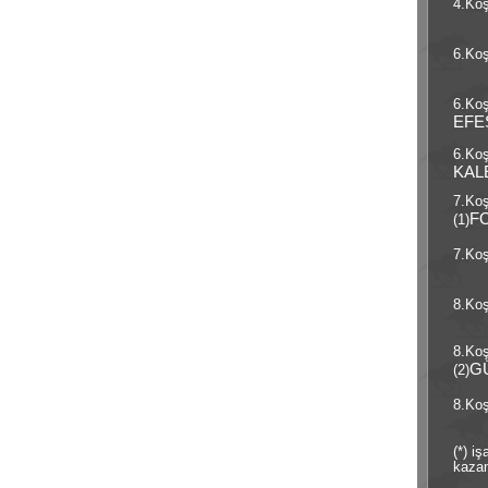
4.Koş
6.Koş
6.Koş
EFE
6.Koş
KAL
7.Ko
F
(1)
7.Koş
8.Koş
8.Ko
G
(2)
8.Koş
(*) i
kazan