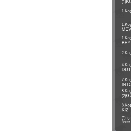
K
(1)
1.Koş
1.Koş
MEV
1.Koş
BEY
2.Koş
4.Koş
DUT
7.Koş
INT
8.Ko
G
(2)
8.Koş
KIZI
(*) i
önce 