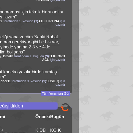
anmamasi için teknik bir sıkıntısı
si lazım"
ce
tarafından 1. koşuda
(3)
ATLI FIRTINA
için
yazıldı
eliği sana verdim Sanki Rahat
nman gerekiyor gibi bir his var,
yinede yanına 2-3-ve 4’de
dim bol şans"
y_Breath
tarafından 1. koşuda
(9)
TEKFORD
ACL
için yazıldı
at kaneko yazılır birde karataş
am"
Fener11
tarafından 3. koşuda
(9)
SUSIE Q
için
yazıldı
Tüm Yorumları Gör
ğişiklikleri
smi
Önceki
Bugün
şu
K DB
KG K