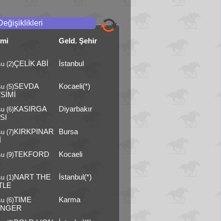
Değişiklikleri
smi
Geld. Şehir
ÇELİK ABİ
İstanbul
u (2)
SEVDA
Kocaeli(*)
u (5)
SİMİ
KASIRGA
Diyarbakır
u (6)
SI
KIRKPINAR
Bursa
u (7)
İ
TEKFORD
Kocaeli
u (9)
NART THE
İstanbul(*)
u (1)
TLE
TIME
Karma
u (6)
ANGER