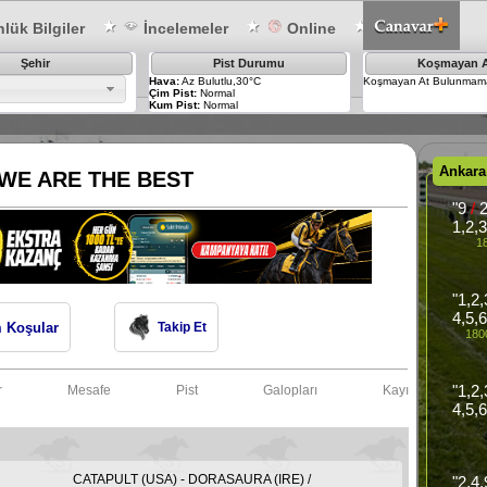
lük Bilgiler
İncelemeler
Online
Şehir
Pist Durumu
Koşmayan A
Hava:
Az Bulutlu,30°C
Koşmayan At Bulunmama
Çim Pist:
Normal
Kum Pist:
Normal
Ankara
WE ARE THE BEST
"9
/
1,2,
1
"1,2
4,5,
 Koşular
Takip Et
1800
"1,2
r
Mesafe
Pist
Galopları
Kayıtları
4,5,
CATAPULT (USA) - DORASAURA (IRE) /
"2,4