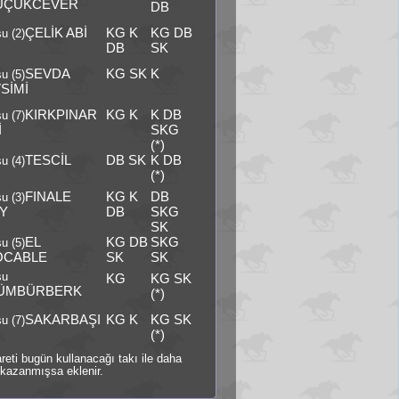
ÜÇÜKCEVER
DB
ÇELİK ABİ
KG K
KG DB
u (2)
DB
SK
SEVDA
KG SK
K
u (5)
SİMİ
KIRKPINAR
KG K
K DB
u (7)
İ
SKG
(*)
TESCİL
DB SK
K DB
u (4)
(*)
FINALE
KG K
DB
u (3)
Y
DB
SKG
SK
EL
KG DB
SKG
u (5)
OCABLE
SK
SK
şu
KG
KG SK
ÜMBÜRBERK
(*)
SAKARBAŞI
KG K
KG SK
u (7)
(*)
şareti bugün kullanacağı takı ile daha
kazanmışsa eklenir.