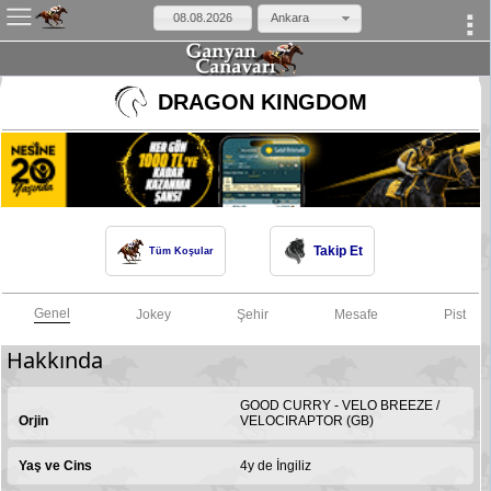
Ankara
×
DRAGON KINGDOM
Takip Et
Tüm Koşular
Genel
Jokey
Şehir
Mesafe
Pist
Hakkında
GOOD CURRY - VELO BREEZE /
Orjin
VELOCIRAPTOR (GB)
Yaş ve Cins
4y de İngiliz