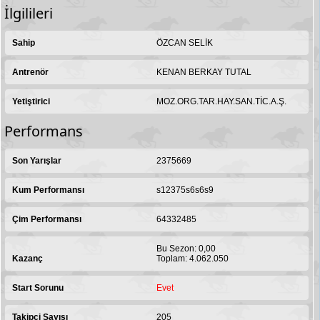
İlgilileri
Sahip
ÖZCAN SELİK
Antrenör
KENAN BERKAY TUTAL
Yetiştirici
MOZ.ORG.TAR.HAY.SAN.TİC.A.Ş.
Performans
Son Yarışlar
2375669
Kum Performansı
s12375s6s6s9
Çim Performansı
64332485
Bu Sezon: 0,00
Kazanç
Toplam: 4.062.050
Start Sorunu
Evet
Takipçi Sayısı
205