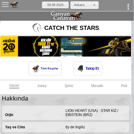
Ankara
×
CATCH THE STARS
Takip Et
Tüm Koşular
Genel
Jokey
Şehir
Mesafe
Pist
Hakkında
LION HEART (USA) - STAR KIZ /
Orjin
EINSTEIN (BRZ)
Yaş ve Cins
6y de İngiliz