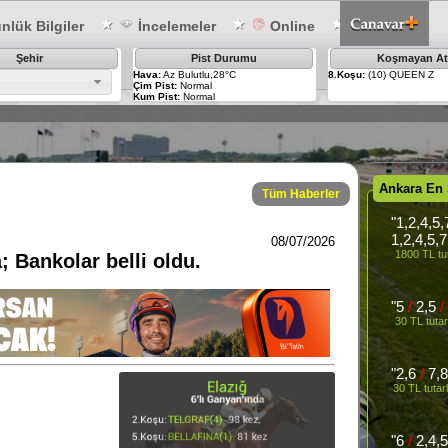
lük Bilgiler
İncelemeler
Online
Şehir
Pist Durumu
Koşmayan At
Hava:
Az Bulutlu,28°C
8.Koşu:
(10) QUEEN Z
Çim Pist:
Normal
Kum Pist:
Normal
Ankara En
Tüm Haberler
"1,2,4,5
1,2,4,5,
08/07/2026
1800 TL tu
; Bankolar belli oldu.
"5
/
2,5
/
30 TL tuta
"2,6
/
7,
30 TL tutar
"6
/
2,4,