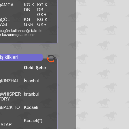
AMCA
KG K
KG K
)
DB
DB
GKR
ÇÖL
KG
KG K
)
ASI
GKR
GKR
i bugün kullanacağı takı ile
 kazanmışsa eklenir.
şiklikleri
Geld. Şehir
KINZHAL
İstanbul
)
WHISPER
İstanbul
)
TORY
BACK TO
Kocaeli
)
Kocaeli(*)
STAR