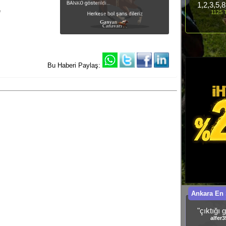
1,2,3,5,
e
1125 T
Bu Haberi Paylaş:
Ankara En
"çıktığı g
alfer3