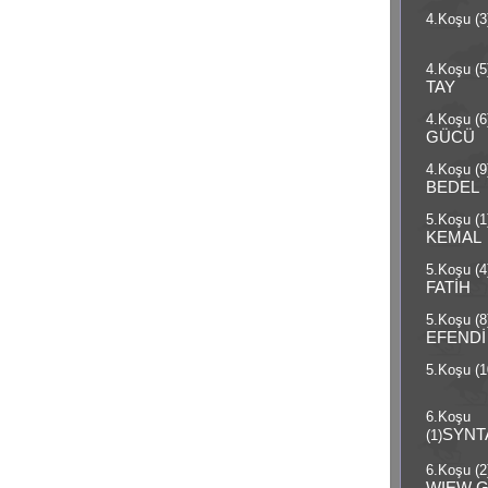
4.Koşu (3
4.Koşu (5
TAY
4.Koşu (6
GÜCÜ
4.Koşu (9
BEDEL
5.Koşu (1
KEMAL
5.Koşu (4
FATİH
5.Koşu (8
EFENDİ
5.Koşu (1
6.Koşu
SYN
(1)
6.Koşu (2
WIEW 