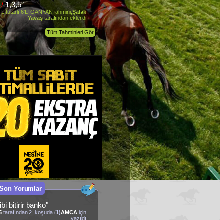
8
/
1,3,5"
L tutarlı 6'LI GANYAN tahmini,
Şafak
Yavaş
tarafından eklendi
Tüm Tahminleri Gör
 Son Yorumlar
ibi bitirir banko"
5
tarafından 2. koşuda
(1)
AMCA
için
yazıldı