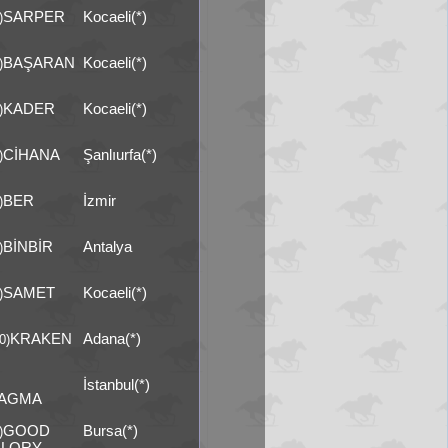
SARPER
Kocaeli(*)
)
BAŞARAN
Kocaeli(*)
)
KADER
Kocaeli(*)
)
CİHANA
Şanlıurfa(*)
)
BER
İzmir
)
BİNBİR
Antalya
)
SAMET
Kocaeli(*)
)
KRAKEN
Adana(*)
0)
İstanbul(*)
TAGMA
GOOD
Bursa(*)
)
GLORY