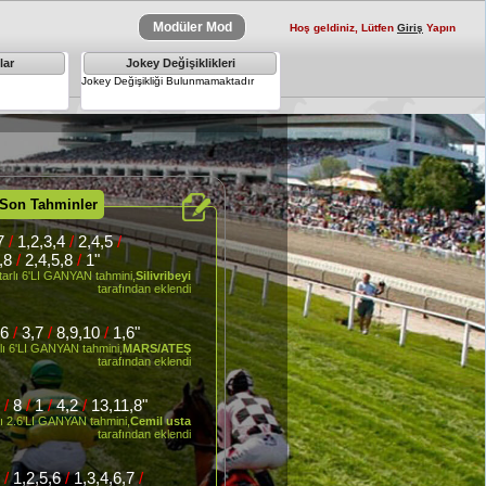
Modüler Mod
Hoş geldiniz, Lütfen
Giriş
Yapın
lar
Jokey Değişiklikleri
×
Jokey Değişikliği Bulunmamaktadır
 Son Tahminler
,7
/
1,2,3,4
/
2,4,5
/
7,8
/
2,4,5,8
/
1"
tarlı 6'LI GANYAN tahmini,
Silivribeyi
tarafından eklendi
6
/
3,7
/
8,9,10
/
1,6"
rlı 6'LI GANYAN tahmini,
MARS/ATEŞ
tarafından eklendi
8
/
8
/
1
/
4,2
/
13,11,8"
lı 2.6'LI GANYAN tahmini,
Cemil usta
tarafından eklendi
5
/
1,2,5,6
/
1,3,4,6,7
/