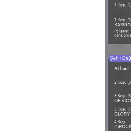
7.Koşu (1
7.Koşu (3
KASIRG
(*) işaret
daha önce
Şehir Deği
At İsmi
2.Koşu (3
3.Koşu (5
OF VIC
3.Koşu (7
GLORY
4.Koşu
ROCK
(2)