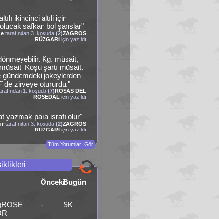
ltılı ikincinci altıli için
lucak safkan bol şanslar"
de
tarafından 3. koşuda
(2)
ZAGROS
RÜZGARI
için yazıldı
 dönmeyebilir. Kg. müsait,
müsait, Koşu şartı müsait.
e gündemdeki jokeylerden
`de zirveye otururdu."
arafından 1. koşuda
(7)
ROSAS DEL
ROSEDAL
için yazıldı
at yazmak para israfı olur"
ur
tarafından 3. koşuda
(2)
ZAGROS
RÜZGARI
için yazıldı
Tüm Yorumları Gör
iklikleri
Önceki
Bugün
ROSE
-
SK
)
OR