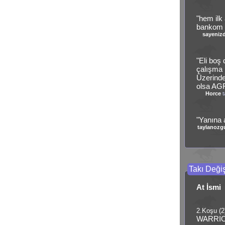
"hem ilk a
bankom o
sayeniz
"Eli boş
çalışma 
Üzerind
olsa AGF
Horce
t
"Yanına 
taylanozg
Takı Değiş
At İsmi
2.Koşu (2
WARRI