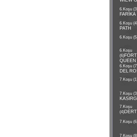
6.Koşu (3
FARİKA
6.Koşu (4
PATH
6.Koşu (5
6.Koşu
FORT
(6)
QUEEN
6.Koşu (7
DEL RO
7.Koşu (1
7.Koşu (3
KASIRG
7.Koşu
DERT
(4)
7.Koşu (6
7.Koşu (8