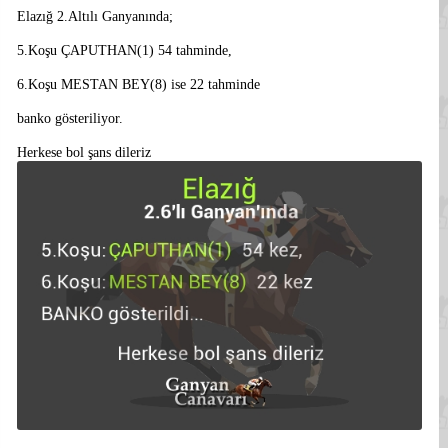
Elazığ 2.Altılı Ganyanında;
5.Koşu ÇAPUTHAN(1) 54 tahminde,
6.Koşu MESTAN BEY(8) ise 22 tahminde
banko gösteriliyor.
Herkese bol şans dileriz