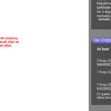
koşulmu
şeklinde.
ve 1 dışı
numara ek
NoPaNiC
hirde koşmuş
Takı Değiş
acak olan ve
n atlar;
At İsmi
2.Koşu (2
WARRI
7.Koşu (1
7.Koşu (3
KASIRG
(*) işaret
daha önce