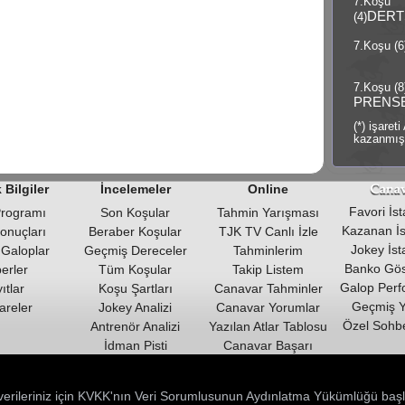
7.Koşu
DERT
(4)
7.Koşu (6
7.Koşu (8
PRENS
(*) işare
kazanmışl
Bilgiler
İncelemeler
Online
Favori İsta
Programı
Son Koşular
Tahmin Yarışması
Kazanan İst
Sonuçları
Beraber Koşular
TJK TV Canlı İzle
Jokey İsta
Galoplar
Geçmiş Dereceler
Tahminlerim
Banko Göst
erler
Tüm Koşular
Takip Listem
Galop Perf
ıtlar
Koşu Şartları
Canavar Tahminler
Geçmiş Y
areler
Jokey Analizi
Canavar Yorumlar
Özel Sohbe
Antrenör Analizi
Yazılan Atlar Tablosu
İdman Pisti
Canavar Başarı
Tablosu
Galoplar
Sohbet Odası
Galoplar (Özet)
l verileriniz için KVKK'nın Veri Sorumlusunun Aydınlatma Yükümlüğü başl