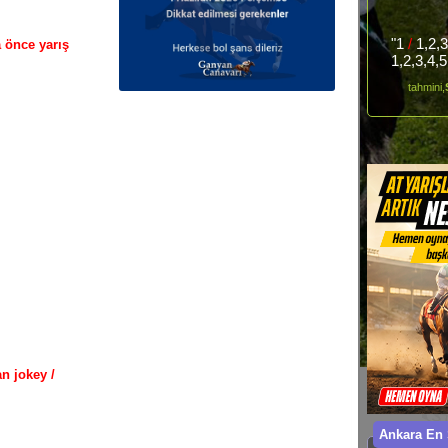
"1
/
1,2,
a önce yarış
1,2,3,4,
tahmini,
n jokey /
Ankara En