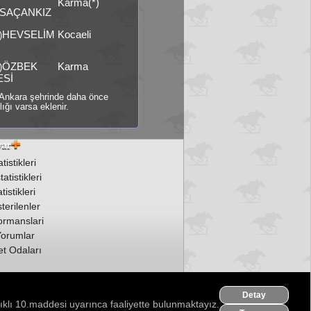
Karma(*)
SAÇANKIZ
HEVSELİM
Kocaeli
)
ÖZBEK
Karma
)
ESİ
ti Ankara şehrinde daha önce
ığı varsa eklenir.
tistikleri
atistikleri
tistikleri
erilenler
ormanslari
orumlar
t Odaları
Detay
ıklı 10.maddesi uyarınca faaliyette bulunmaktayız.