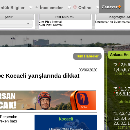
lük Bilgiler
İncelemeler
Online
Şehir
Pist Durumu
Koşmayan At
Çim Pist:
Normal
Koşmayan At Bulunmamak
Kum Pist:
Normal
Ankara En
Tüm Haberler
"3
/
2,5,
1,4,5,6,
03/06/2026
1296 TL tu
 Kocaeli yarışlarında dikkat
"5
/
1,3,
/
5,6,8,1
tahmini,
"1,2,3,4
6 Perşembe
1,2,3,4,
ereken bazı
2,6,8,9,
1837.5 T