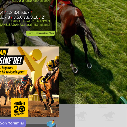
REİS 💫💫
tarafından eklendi
3,4
/
1,2,3,4,5,6,7
/
5,6,7,8
/
3,5,6,7,8,9,10
/
2"
1960 TL tutarlı 6'LI GANYAN
ŞANSIZADANALI
tarafından eklendi
Tüm Tahminleri Gör
 Son Yorumlar