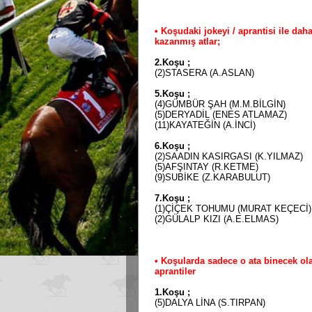
• Koşudaki jokeyi / aprantisi ile dah
kazanmış atlar;
2.Koşu ;
(2)STASERA (A.ASLAN)
5.Koşu ;
(4)GÜMBÜR ŞAH (M.M.BİLGİN)
(5)DERYADİL (ENES ATLAMAZ)
(11)KAYATEĞİN (A.İNCİ)
6.Koşu ;
(2)SAADIN KASIRGASI (K.YILMAZ)
(5)AFŞINTAY (R.KETME)
(9)SUBİKE (Z.KARABULUT)
7.Koşu ;
(1)ÇİÇEK TOHUMU (MURAT KEÇECİ)
(2)GÜLALP KIZI (A.E.ELMAS)
• Koşularda sadece o ata binecek ola
aprantiler
1.Koşu ;
(5)DALYA LİNA (S.TIRPAN)