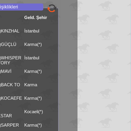
şiklikleri
Geld. Şehir
KINZHAL
İstanbul
)
GÜÇLÜ
Karma(*)
)
WHISPER
İstanbul
)
TORY
MAVİ
Karma(*)
)
BACK TO
Karma
)
KOCAEFE
Karma(*)
)
Kocaeli(*)
STAR
SARPER
Karma(*)
)