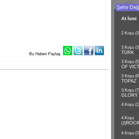
Şehir Deği
At İsmi
2.Koşu (3
3.Koşu (3
TÜRK
Bu Haberi Paylaş:
3.Koşu (5
OF VIC
3.Koşu (6
TOPAZ
3.Koşu (7
GLORY
4.Koşu (1
4.Koşu
ROCK
(2)
4.Koşu (3