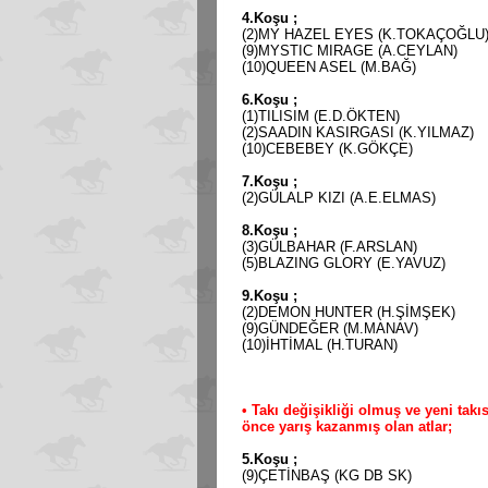
4.Koşu ;
(2)MY HAZEL EYES (K.TOKAÇOĞLU
(9)MYSTIC MIRAGE (A.CEYLAN)
(10)QUEEN ASEL (M.BAĞ)
6.Koşu ;
(1)TILISIM (E.D.ÖKTEN)
(2)SAADIN KASIRGASI (K.YILMAZ)
(10)CEBEBEY (K.GÖKÇE)
7.Koşu ;
(2)GÜLALP KIZI (A.E.ELMAS)
8.Koşu ;
(3)GÜLBAHAR (F.ARSLAN)
(5)BLAZING GLORY (E.YAVUZ)
9.Koşu ;
(2)DEMON HUNTER (H.ŞİMŞEK)
(9)GÜNDEĞER (M.MANAV)
(10)İHTİMAL (H.TURAN)
• Takı değişikliği olmuş ve yeni takıs
önce yarış kazanmış olan atlar;
5.Koşu ;
(9)ÇETİNBAŞ (KG DB SK)