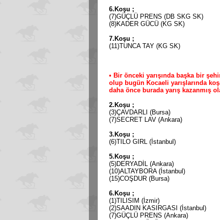
6.Koşu ;
(7)GÜÇLÜ PRENS (DB SKG SK)
(8)KADER GÜCÜ (KG SK)
7.Koşu ;
(11)TUNCA TAY (KG SK)
• Bir önceki yarışında başka bir şe
olup bugün Kocaeli yarışlarında koş
daha önce burada yarış kazanmış ola
2.Koşu ;
(3)ÇAVDARLI (Bursa)
(7)SECRET LAV (Ankara)
3.Koşu ;
(6)TILO GIRL (İstanbul)
5.Koşu ;
(5)DERYADİL (Ankara)
(10)ALTAYBORA (İstanbul)
(15)COŞDUR (Bursa)
6.Koşu ;
(1)TILISIM (İzmir)
(2)SAADIN KASIRGASI (İstanbul)
(7)GÜÇLÜ PRENS (Ankara)