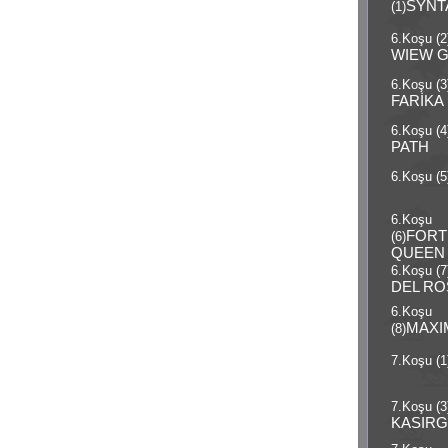
SYN
(1)
6.Koşu (2
WIEW 
6.Koşu (3
FARİKA
6.Koşu (4
PATH
6.Koşu (5
6.Koşu
FORT
(6)
QUEEN
6.Koşu (7
DEL RO
6.Koşu
MAXI
(8)
7.Koşu (1
7.Koşu (3
KASIRG