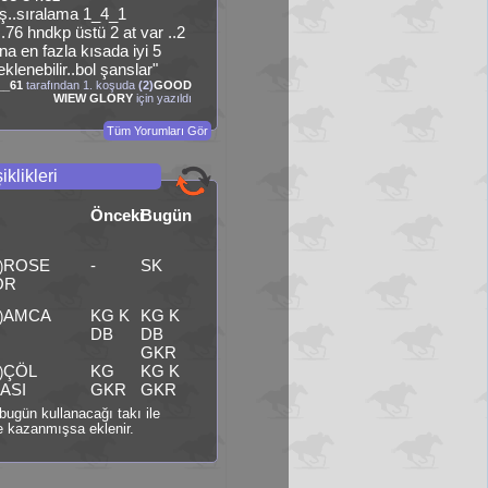
ş..sıralama 1_4_1
.76 hndkp üstü 2 at var ..2
na en fazla kısada iyi 5
lenebilir..bol şanslar"
__61
tarafından 1. koşuda
(2)
GOOD
WIEW GLORY
için yazıldı
Tüm Yorumları Gör
iklikleri
Önceki
Bugün
ROSE
-
SK
)
OR
AMCA
KG K
KG K
)
DB
DB
GKR
ÇÖL
KG
KG K
)
ASI
GKR
GKR
i bugün kullanacağı takı ile
 kazanmışsa eklenir.