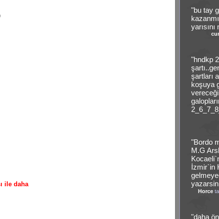
"bu tay g
)
kazanmı
yarısını
cu
"hndkp 2
şartı..g
şartları 
koşuya g
vereceğ
galoplar
2_6_7_8_
"Bordo 
M.G Arsl
Kocaeli`n
İzmir`in
gelmeyecr
yazarsin
ı ile daha
Horce
ta
"daha ön