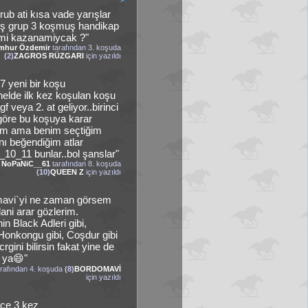
rub ati kısa vade yarışlar
ş grup 3 koşmuş handikap
 mi kazanamiycak ?"
mhur Özdemir
tarafından 3. koşuda
(2)
ZAGROS RÜZGARI
için yazıldı
7 yeni bir koşu
enelde ilk kez koşulan koşu
agf veya 2. at geliyor..birinci
öre bu koşuya karar
im ama benim seçtiğim
ını beğendiğim atlar
10_11 bunlar..bol şanslar"
NoPaNiC__61
tarafından 8. koşuda
(10)
QUEEN Z
için yazıldı
mavi`yi ne zaman görsem
ani arar gözlerim.
in Black Adleri gibi,
 Honkongu gibi, Coşdur gibi
gini bilirsin fakat yine de
 ya😄"
rafından 4. koşuda
(8)
BORDOMAVİ
için yazıldı
ce 3 kez