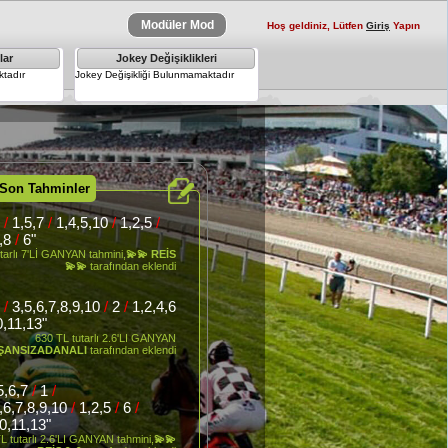
Modüler Mod
Hoş geldiniz, Lütfen
Giriş
Yapın
lar
Jokey Değişiklikleri
×
tadır
Jokey Değişikliği Bulunmamaktadır
 Son Tahminler
6
/
1,5,7
/
1,4,5,10
/
1,2,5
/
7,8
/
6"
tarlı 7'Lİ GANYAN tahmini,
💫💫 REİS
💫💫
tarafından eklendi
7
/
3,5,6,7,8,9,10
/
2
/
1,2,4,6
0,11,13"
630 TL tutarlı 2.6'LI GANYAN
ŞANSIZADANALI
tarafından eklendi
,5,6,7
/
1
/
5,6,7,8,9,10
/
1,2,5
/
6
/
10,11,13"
L tutarlı 2.6'LI GANYAN tahmini,
💫💫