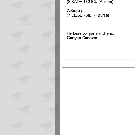
(8)KADER GÜCÜ (Ankara)
7.Koşu ;
(7)DEĞERBİLİR (Bursa)
Herkese bol şanslar dileriz.
Ganyan Canavarı