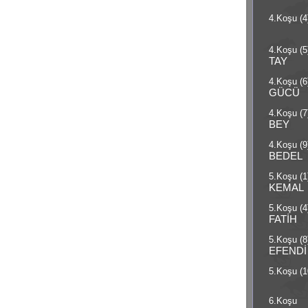
4.Koşu (4
4.Koşu (5
TAY
4.Koşu (6
GÜCÜ
4.Koşu (7
BEY
4.Koşu (9
BEDEL
5.Koşu (1
KEMAL
5.Koşu (4
FATİH
5.Koşu (8
EFENDİ
5.Koşu (1
6.Koşu