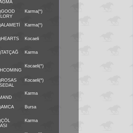
TAGMA
GOOD
Karma(*)
)
GLORY
ALAMETİ
Karma(*)
)
HEARTS
Kocaeli
)
TATÇAĞ
Karma
)
Kocaeli(*)
HCOMING
ROSAS
Kocaeli(*)
)
SEDAL
Karma
MAND
AMCA
Bursa
)
ÇÖL
Karma
)
ASI