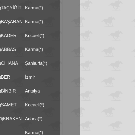
TAÇYİĞİT
Karma(*)
)
BAŞARAN
Karma(*)
)
KADER
Kocaeli(*)
)
ABBAS
Karma(*)
)
CİHANA
Şanlıurfa(*)
)
BER
İzmir
)
BİNBİR
Antalya
)
SAMET
Kocaeli(*)
)
KRAKEN
Adana(*)
0)
Karma(*)