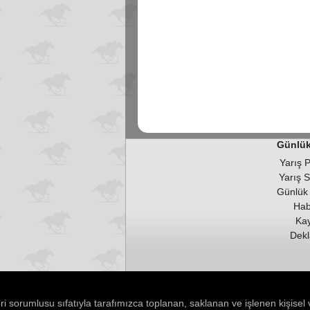
Günlük 
Yarış 
Yarış 
Günlük 
Hab
Kay
Dekl
ri sorumlusu sıfatıyla tarafımızca toplanan, saklanan ve işlenen kişise