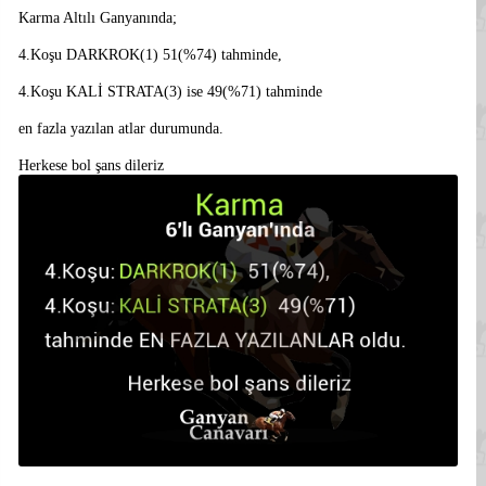
Karma Altılı Ganyanında;
4.Koşu DARKROK(1) 51(%74) tahminde,
4.Koşu KALİ STRATA(3) ise 49(%71) tahminde
en fazla yazılan atlar durumunda.
Herkese bol şans dileriz