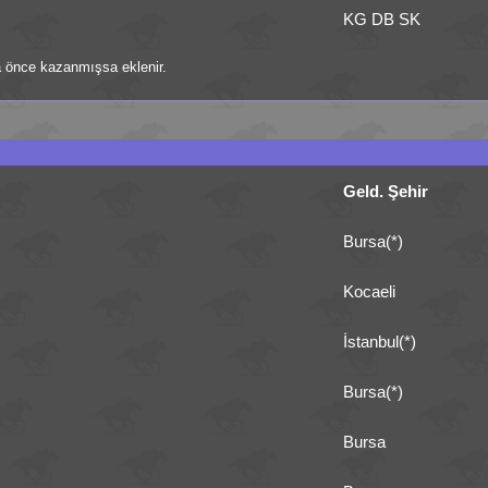
KG DB SK
ha önce kazanmışsa eklenir.
Geld. Şehir
Bursa(*)
Kocaeli
İstanbul(*)
Bursa(*)
Bursa