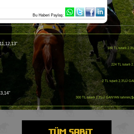
Bu Haberi Paylaş:
,11,12,13"
180 TL tutarlı 2.
224 TL tutarlı 
2 TL tutarlı 2.3'LÜ G
13,14"
300 TL tutarlı 2.3'LÜ GANYAN tahmini,
Ş