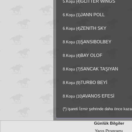
GLITTER WINGS
5.Koşu (4)
JANN POLL
6.Koşu (1)
ZENITH SKY
6.Koşu (4)
ŞANSIBOLBEY
8.Koşu (3)
BAY OLOF
8.Koşu (4)
SANCAK TAŞIYAN
8.Koşu (7)
TURBO BEYİ
8.Koşu (9)
AVANOS EFESİ
8.Koşu (10)
(*) işareti İzmir şehrinde daha önce kaza
Günlük Bilgiler
Yarış Programı