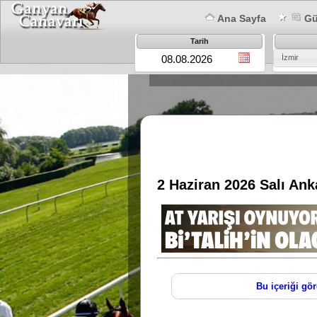
Ana Sayfa
Gün
Tarih
İzmir
2 Haziran 2026 Salı An
Bu içeriği gör