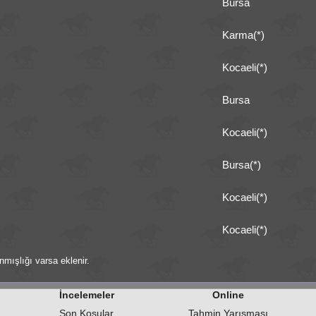
Bursa
Karma(*)
Kocaeli(*)
Bursa
Kocaeli(*)
Bursa(*)
Kocaeli(*)
Kocaeli(*)
nmışlığı varsa eklenir.
İncelemeler
Online
Son Koşular
Tahmin Yarışması