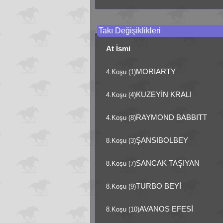
Takı Değişiklikleri
At İsmi
MORIARTY
4.Koşu (1)
KUZEYİN KRALI
4.Koşu (4)
RAYMOND BABBITT
4.Koşu (8)
ŞANSIBOLBEY
8.Koşu (3)
SANCAK TAŞIYAN
8.Koşu (7)
TURBO BEYİ
8.Koşu (9)
AVANOS EFESİ
8.Koşu (10)