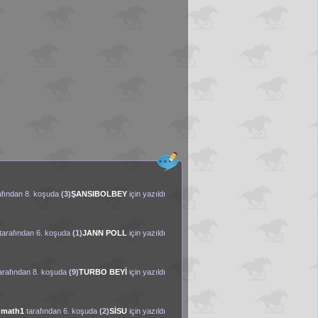
afından 8. koşuda
(3)
ŞANSIBOLBEY
için yazıldı
tarafından 6. koşuda
(1)
JANN POLL
için yazıldı
arafından 8. koşuda
(9)
TURBO BEYİ
için yazıldı
math1
tarafından 6. koşuda
(2)
SİSU
için yazıldı