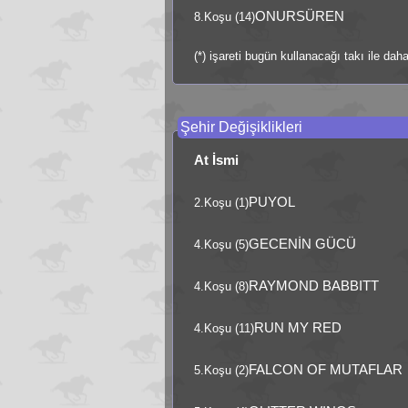
ONURSÜREN
8.Koşu (14)
(*) işareti bugün kullanacağı takı ile da
Şehir Değişiklikleri
At İsmi
PUYOL
2.Koşu (1)
GECENİN GÜCÜ
4.Koşu (5)
RAYMOND BABBITT
4.Koşu (8)
RUN MY RED
4.Koşu (11)
FALCON OF MUTAFLAR
5.Koşu (2)