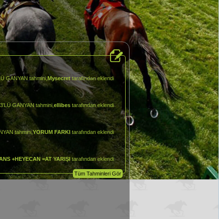
3'LÜ GANYAN tahmini,
Mysecret
tarafından eklendi
2.3'LÜ GANYAN tahmini,
ellibes
tarafından eklendi
ANYAN tahmini,
YORUM FARKI
tarafından eklendi
ANS +HEYECAN =AT YARIŞI
tarafından eklendi
Tüm Tahminleri Gör