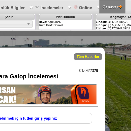
lük Bilgiler
İncelemeler
Online
Şehir
Pist Durumu
Koşmayan At
Hava:
Açık,36°C
1.Koşu:
(4) FAİK AMCA
Kum Pist:
Normal
3.Koşu:
(8) AŞKA DÜŞM
7.Koşu:
(3) EYVAH FADIL
Tüm Haberler
01/06/2026
kara Galop İncelemesi
ebilmek için lütfen giriş yapınız