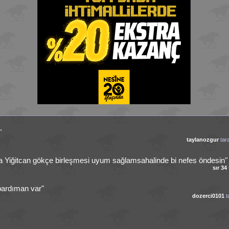
"
taylanozgur
tar
la Yiğitcan gökçe birleşmesi uyum sağlamsahalinde bi nefes öndesin"
sır 34
bardıman var"
dozerci0101
t