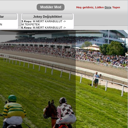
Modüler Mod
Hoş geldiniz, Lütfen
Giriş
Yapın
lar
Jokey Değişiklikleri
×
3.Koşu:
M.MERT KARABULUT ->
AN
M.TEKPETEK
6.Koşu:
M.MERT KARABULUT ->
R.KETME