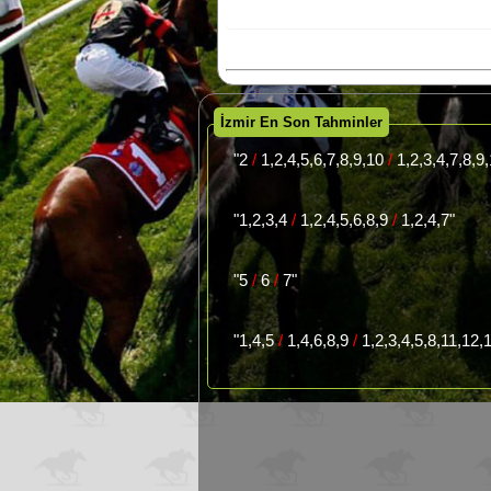
İzmir En Son Tahminler
"2
/
1,2,4,5,6,7,8,9,10
/
1,2,3,4,7,8,9
"1,2,3,4
/
1,2,4,5,6,8,9
/
1,2,4,7"
"5
/
6
/
7"
"1,4,5
/
1,4,6,8,9
/
1,2,3,4,5,8,11,12,