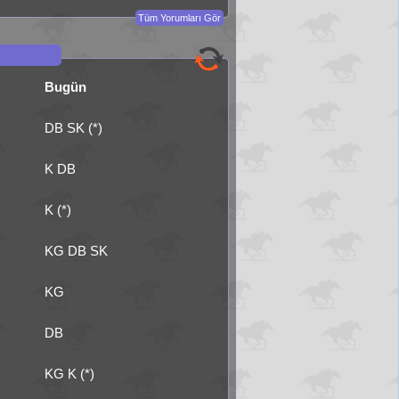
Tüm Yorumları Gör
Bugün
DB SK (*)
K DB
K (*)
KG DB SK
KG
DB
KG K (*)