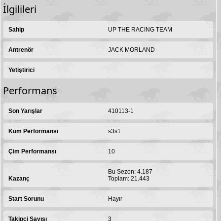
İlgilileri
Sahip
UP THE RACING TEAM
Antrenör
JACK MORLAND
Yetiştirici
Performans
Son Yarışlar
410113-1
Kum Performansı
s3s1
Çim Performansı
10
Bu Sezon: 4.187
Kazanç
Toplam: 21.443
Start Sorunu
Hayır
Takipçi Sayısı
3