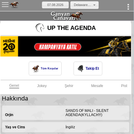
Delaware Park ABD
×
UP THE AGENDA
Takip Et
Tüm Koşular
Genel
Jokey
Şehir
Mesafe
Pist
Hakkında
SANDS OF MALI - SILENT
Orjin
AGENDA(KYLLACHY)
Yaş ve Cins
İngiliz