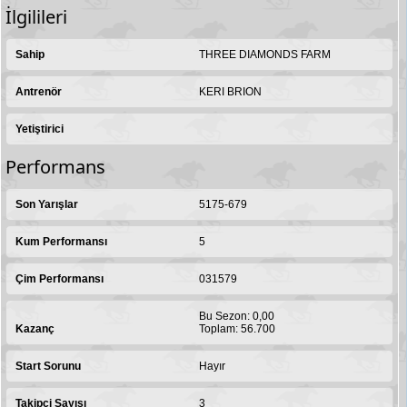
İlgilileri
Sahip
THREE DIAMONDS FARM
Antrenör
KERI BRION
Yetiştirici
Performans
Son Yarışlar
5175-679
Kum Performansı
5
Çim Performansı
031579
Bu Sezon: 0,00
Kazanç
Toplam: 56.700
Start Sorunu
Hayır
Takipçi Sayısı
3