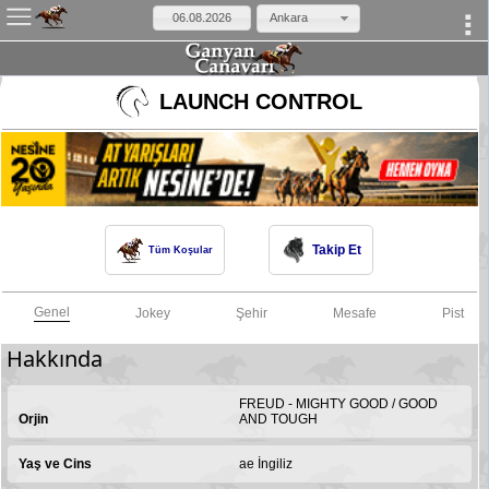
Ankara
×
LAUNCH CONTROL
Takip Et
Tüm Koşular
Genel
Jokey
Şehir
Mesafe
Pist
Hakkında
FREUD - MIGHTY GOOD / GOOD
Orjin
AND TOUGH
Yaş ve Cins
ae İngiliz